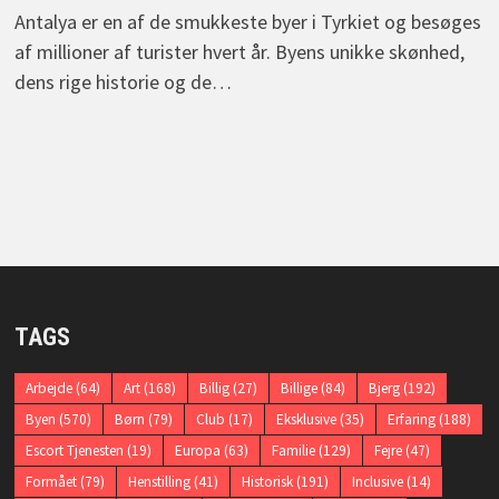
Antalya er en af de smukkeste byer i Tyrkiet og besøges
af millioner af turister hvert år. Byens unikke skønhed,
dens rige historie og de…
TAGS
Arbejde
(64)
Art
(168)
Billig
(27)
Billige
(84)
Bjerg
(192)
Byen
(570)
Børn
(79)
Club
(17)
Eksklusive
(35)
Erfaring
(188)
Escort Tjenesten
(19)
Europa
(63)
Familie
(129)
Fejre
(47)
Formået
(79)
Henstilling
(41)
Historisk
(191)
Inclusive
(14)