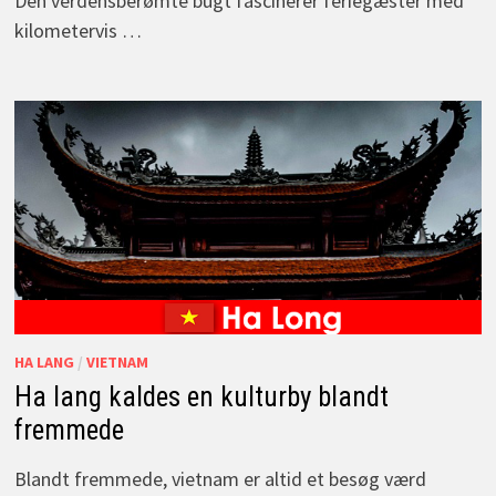
Den verdensberømte bugt fascinerer feriegæster med
kilometervis …
HA LANG
/
VIETNAM
Ha lang kaldes en kulturby blandt
fremmede
Blandt fremmede, vietnam er altid et besøg værd