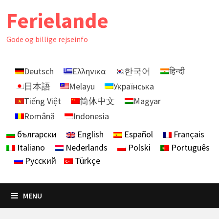
Skip
Ferielande
to
content
Gode ​​og billige rejseinfo
Deutsch
Ελληνικα
한국어
हिन्दी
日本語
Melayu
Українська
Tiếng Việt
简体中文
Magyar
Română
Indonesia
български
English
Español
Français
Italiano
Nederlands
Polski
Português
Русский
Türkçe
MENU