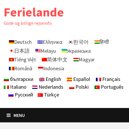
Skip
Ferielande
to
content
Gode ​​og billige rejseinfo
Deutsch
Ελληνικα
한국어
हिन्दी
日本語
Melayu
Українська
Tiếng Việt
简体中文
Magyar
Română
Indonesia
български
English
Español
Français
Italiano
Nederlands
Polski
Português
Русский
Türkçe
MENU