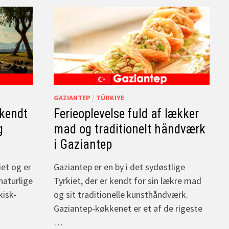
GAZIANTEP
/
TÜRKIYE
 kendt
Ferieoplevelse fuld af lækker
g
mad og traditionelt håndværk
i Gaziantep
iet og er
Gaziantep er en by i det sydøstlige
 naturlige
Tyrkiet, der er kendt for sin lækre mad
kisk-
og sit traditionelle kunsthåndværk.
Gaziantep-køkkenet er et af de rigeste
…