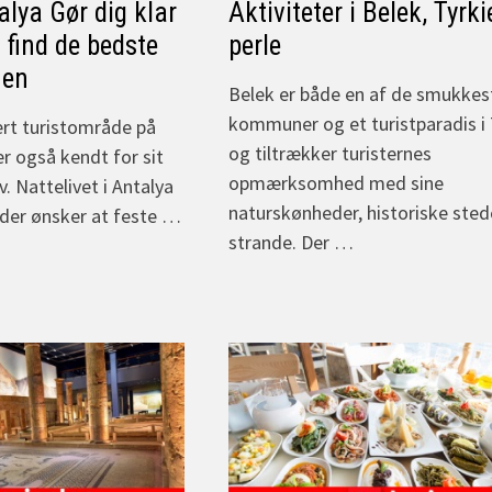
alya Gør dig klar
Aktiviteter i Belek, Tyrki
g find de bedste
perle
hen
Belek er både en af de smukkes
kommuner og et turistparadis i 
ært turistområde på
og tiltrækker turisternes
er også kendt for sit
opmærksomhed med sine
v. Nattelivet i Antalya
naturskønheder, historiske sted
 der ønsker at feste …
strande. Der …