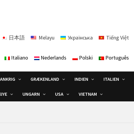
日本語
Melayu
Українська
Tiếng Việt
Italiano
Nederlands
Polski
Português
RANKRIG
GRÆKENLAND
INDIEN
ITALIEN
IYE
UNGARN
USA
VIETNAM