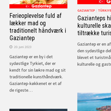
GAZIANTEP
/
TÜRKIY
Ferieoplevelse fuld af
Gazianteps hi
lækker mad og
kulturelle ska
traditionelt håndværk i
tiltrække turi
Gaziantep
Gaziantep er en af
20. juni 2023
den sydøstlige del
Gaziantep er en by i det
blevet et turistmå
sydøstlige Tyrkiet, der er
kulturelle og ga
kendt for sin lækre mad og sit
traditionelle kunsthåndværk.
Gaziantep-køkkenet er et af
de rigeste…