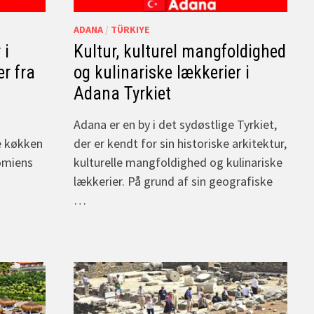
ADANA
/
TÜRKIYE
 i
Kultur, kulturel mangfoldighed
er fra
og kulinariske lækkerier i
Adana Tyrkiet
Adana er en by i det sydøstlige Tyrkiet,
e køkken
der er kendt for sin historiske arkitektur,
nomiens
kulturelle mangfoldighed og kulinariske
lækkerier. På grund af sin geografiske
…