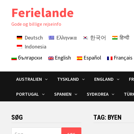
Skip
Ferielande
to
content
Gode ​​og billige rejseinfo
Deutsch
Ελληνικα
한국어
हिन्दी
Indonesia
български
English
Español
Français
AUSTRALIEN
TYSKLAND
ENGLAND
F
PORTUGAL
SPANIEN
SYDKOREA
TÜRK
SØG
TAG:
BYEN
Søg