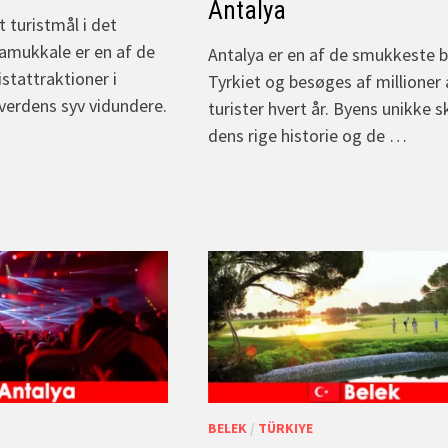
Antalya
gt turistmål i det
Pamukkale er en af de
Antalya er en af de smukkeste b
stattraktioner i
Tyrkiet og besøges af millioner 
 verdens syv vidundere.
turister hvert år. Byens unikke 
dens rige historie og de …
BELEK
/
TÜRKIYE