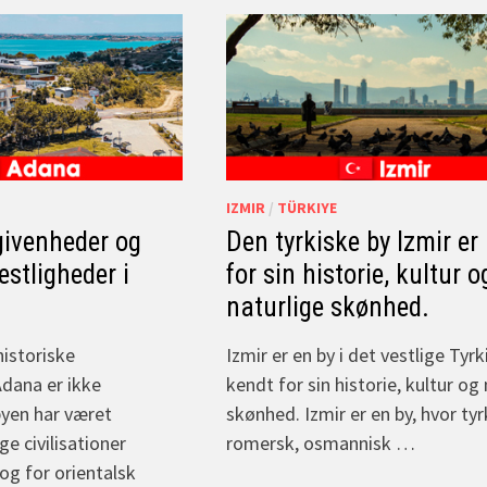
IZMIR
/
TÜRKIYE
givenheder og
Den tyrkiske by Izmir er
festligheder i
for sin historie, kultur o
naturlige skønhed.
historiske
Izmir er en by i det vestlige Tyrk
dana er ikke
kendt for sin historie, kultur og
byen har været
skønhed. Izmir er en by, hvor tyr
e civilisationer
romersk, osmannisk …
og for orientalsk