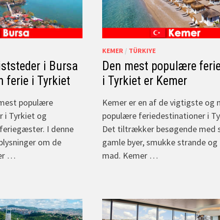
KEMER
/
TÜRKIYE
iststeder i Bursa
Den mest populære feri
 ferie i Tyrkiet
i Tyrkiet er Kemer
 mest populære
Kemer er en af de vigtigste og
r i Tyrkiet og
populære feriedestinationer i Ty
feriegæster. I denne
Det tiltrækker besøgende med 
 oplysninger om de
gamle byer, smukke strande og
er …
mad. Kemer …