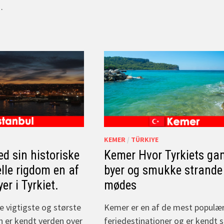
…
KEMER
/
TÜRKIYE
ed sin historiske
Kemer Hvor Tyrkiets ga
elle rigdom en af
byer og smukke strande
er i Tyrkiet.
mødes
de vigtigste og største
Kemer er en af de mest populæ
en er kendt verden over
feriedestinationer og er kendt