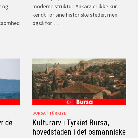
r og
moderne struktur. Ankara er ikke kun
kendt for sine historiske steder, men
rksomhed
også for …
BURSA
/
TÜRKIYE
yr de
Kulturarv i Tyrkiet Bursa,
hovedstaden i det osmanniske