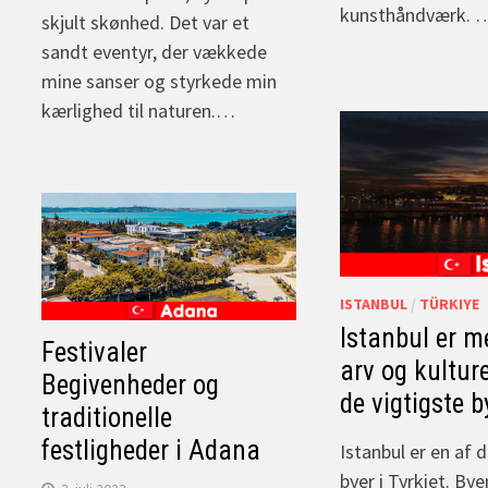
kunsthåndværk. 
skjult skønhed. Det var et
sandt eventyr, der vækkede
mine sanser og styrkede min
kærlighed til naturen.…
ISTANBUL
/
TÜRKIYE
Istanbul er m
Festivaler
arv og kultur
Begivenheder og
de vigtigste by
traditionelle
festligheder i Adana
Istanbul er en af 
byer i Tyrkiet. By