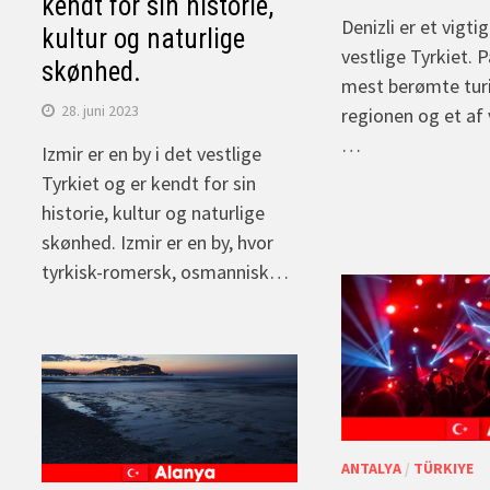
kendt for sin historie,
Denizli er et vigti
kultur og naturlige
vestlige Tyrkiet. 
skønhed.
mest berømte turi
28. juni 2023
regionen og et af
…
Izmir er en by i det vestlige
Tyrkiet og er kendt for sin
historie, kultur og naturlige
skønhed. Izmir er en by, hvor
tyrkisk-romersk, osmannisk…
ANTALYA
/
TÜRKIYE