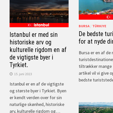
BURSA
/
TÜRKIYE
De bedste tur
Istanbul er med sin
for at nyde din
historiske arv og
kulturelle rigdom en af
Bursa er en af de
de vigtigste byer i
turistdestinatione
Tyrkiet.
tiltrækker mange 
artikel vil vi give
15. juni 2023
bedste turiststed
Istanbul er en af de vigtigste
og største byer i Tyrkiet. Byen
er kendt verden over for sin
naturlige skønhed, historiske
arv, kulturelle rigdom og…