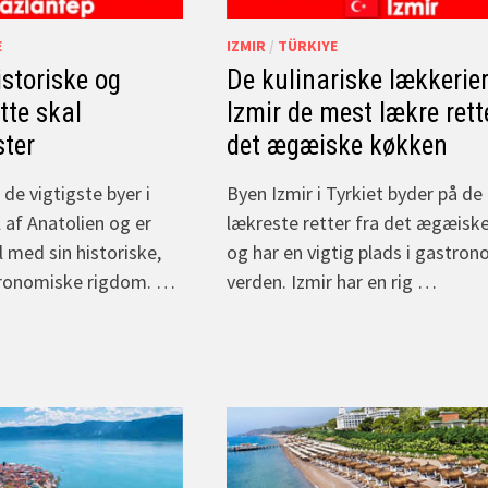
E
IZMIR
/
TÜRKIYE
storiske og
De kulinariske lækkerier
tte skal
Izmir de mest lækre rett
ster
det ægæiske køkken
 de vigtigste byer i
Byen Izmir i Tyrkiet byder på de
 af Anatolien og er
lækreste retter fra det ægæisk
l med sin historiske,
og har en vigtig plads i gastro
stronomiske rigdom. …
verden. Izmir har en rig …