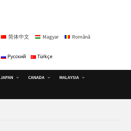
简体中文
Magyar
Română
Русский
Türkçe
JAPAN
CANADA
MALAYSIA