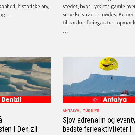
kønhed, historiske arv,
stedet, hvor Tyrkiets gamle bye
 og …
smukke strande mødes. Kemer
tiltrækker feriegæsters opmæ
…
ANTALYA
/
TÜRKIYE
å
Sjov adrenalin og event
ten i Denizli
bedste ferieaktiviteter i