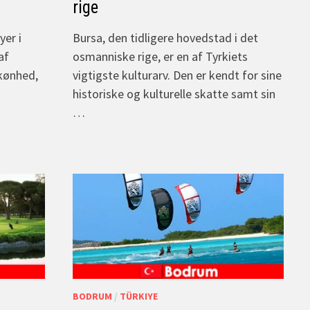
rige
yer i
Bursa, den tidligere hovedstad i det
af
osmanniske rige, er en af Tyrkiets
skønhed,
vigtigste kulturarv. Den er kendt for sine
historiske og kulturelle skatte samt sin
…
BODRUM
/
TÜRKIYE