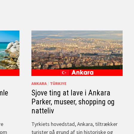
ANKARA
/
TÜRKIYE
mle
Sjove ting at lave i Ankara
Parker, museer, shopping og
natteliv
re
Tyrkiets hovedstad, Ankara, tiltrækker
 som
turister på grund af sin historiske og