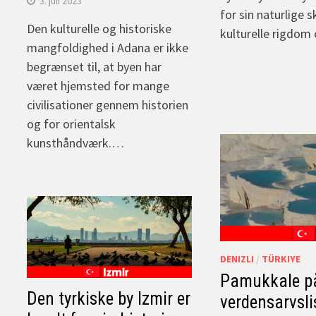
3. juli 2023
for sin naturlige s
Den kulturelle og historiske
kulturelle rigdom
mangfoldighed i Adana er ikke
begrænset til, at byen har
været hjemsted for mange
civilisationer gennem historien
og for orientalsk
kunsthåndværk.…
DENIZLI
/
TÜRKIYE
Pamukkale p
Den tyrkiske by Izmir er
verdensarvslis