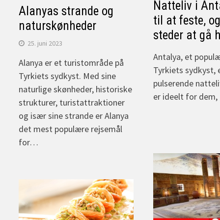
Natteliv i Ant
Alanyas strande og
til at feste, o
naturskønheder
steder at gå 
25. juni 2023
Antalya, et popul
Alanya er et turistområde på
Tyrkiets sydkyst, 
Tyrkiets sydkyst. Med sine
pulserende natteli
naturlige skønheder, historiske
er ideelt for dem,
strukturer, turistattraktioner
og især sine strande er Alanya
det mest populære rejsemål
for…