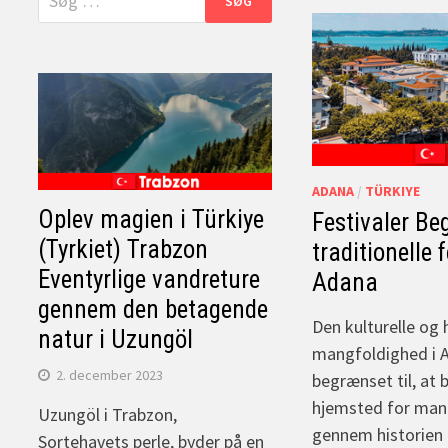
efter:
ADANA
/
TÜRKIYE
Oplev magien i Türkiye
Festivaler Be
(Tyrkiet) Trabzon
traditionelle 
Eventyrlige vandreture
Adana
gennem den betagende
Den kulturelle og 
natur i Uzungöl
mangfoldighed i A
2. december 2023
begrænset til, at 
hjemsted for mang
Uzungöl i Trabzon,
gennem historien 
Sortehavets perle, byder på en