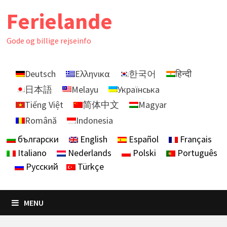
Skip
Ferielande
to
content
Gode ​​og billige rejseinfo
Deutsch
Ελληνικα
한국어
हिन्दी
日本語
Melayu
Українська
Tiếng Việt
简体中文
Magyar
Română
Indonesia
български
English
Español
Français
Italiano
Nederlands
Polski
Português
Русский
Türkçe
MENU