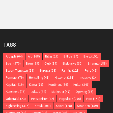
TAGS
Arbejde
(64)
Art
(168)
Billig
(27)
Billige
(84)
Bjerg
(192)
Byen
(570)
Børn
(79)
Club
(17)
Eksklusive
(35)
Erfaring
(188)
Escort Tjenesten
(19)
Europa
(63)
Familie
(129)
Fejre
(47)
Formået
(79)
Henstilling
(41)
Historisk
(191)
Inclusive
(14)
Kapital
(219)
Klima
(79)
Kontinent
(36)
Kultur
(346)
Kunstnere
(76)
Luksus
(34)
Markeder
(47)
Opsving
(66)
Orientalsk
(23)
Pensionister
(12)
Populære
(296)
Port
(159)
Sightseeing
(315)
Smuk
(301)
Sport
(128)
Stranden
(159)
Svømning
(40)
Sæson
(32)
Teater
(70)
Tur
(101)