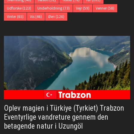
Udforske
(123)
Underholdning
(73)
Vejr
(59)
Venner
(58)
Vinter
(65)
Vis
(46)
Øen
(126)
Oplev magien i Türkiye (Tyrkiet) Trabzon
Eventyrlige vandreture gennem den
betagende natur i Uzungöl