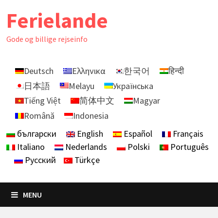
Skip
Ferielande
to
content
Gode ​​og billige rejseinfo
Deutsch
Ελληνικα
한국어
हिन्दी
日本語
Melayu
Українська
Tiếng Việt
简体中文
Magyar
Română
Indonesia
български
English
Español
Français
Italiano
Nederlands
Polski
Português
Русский
Türkçe
MENU