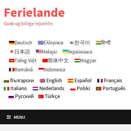
Skip
Ferielande
to
content
Gode ​​og billige rejseinfo
Deutsch
Ελληνικα
한국어
हिन्दी
日本語
Melayu
Українська
Tiếng Việt
简体中文
Magyar
Română
Indonesia
български
English
Español
Français
Italiano
Nederlands
Polski
Português
Русский
Türkçe
MENU