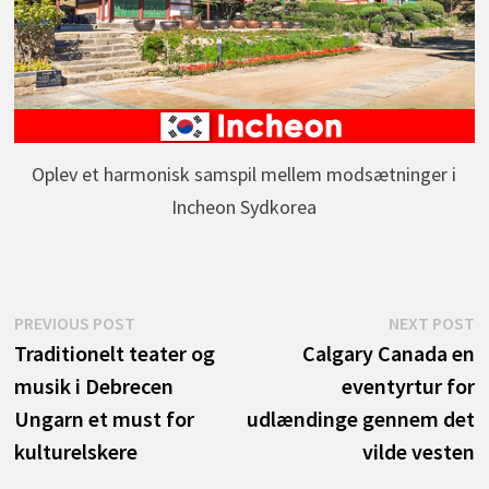
Oplev et harmonisk samspil mellem modsætninger i
Incheon Sydkorea
Indlægsnavigation
Previous
N
PREVIOUS POST
NEXT POST
post:
p
Traditionelt teater og
Calgary Canada en
musik i Debrecen
eventyrtur for
Ungarn et must for
udlændinge gennem det
kulturelskere
vilde vesten