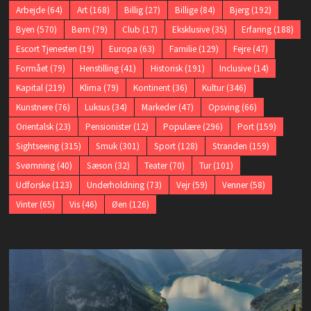
Arbejde
(64)
Art
(168)
Billig
(27)
Billige
(84)
Bjerg
(192)
Byen
(570)
Børn
(79)
Club
(17)
Eksklusive
(35)
Erfaring
(188)
Escort Tjenesten
(19)
Europa
(63)
Familie
(129)
Fejre
(47)
Formået
(79)
Henstilling
(41)
Historisk
(191)
Inclusive
(14)
Kapital
(219)
Klima
(79)
Kontinent
(36)
Kultur
(346)
Kunstnere
(76)
Luksus
(34)
Markeder
(47)
Opsving
(66)
Orientalsk
(23)
Pensionister
(12)
Populære
(296)
Port
(159)
Sightseeing
(315)
Smuk
(301)
Sport
(128)
Stranden
(159)
Svømning
(40)
Sæson
(32)
Teater
(70)
Tur
(101)
Udforske
(123)
Underholdning
(73)
Vejr
(59)
Venner
(58)
Vinter
(65)
Vis
(46)
Øen
(126)