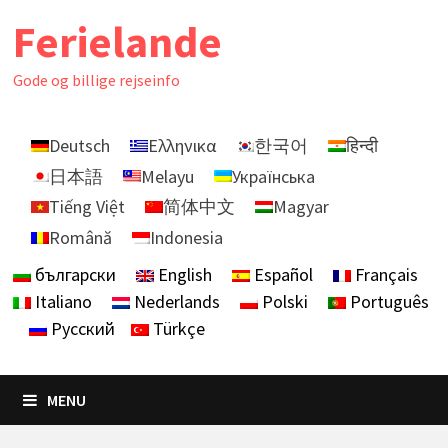
Skip
Ferielande
to
content
Gode ​​og billige rejseinfo
Deutsch
Ελληνικα
한국어
हिन्दी
日本語
Melayu
Українська
Tiếng Việt
简体中文
Magyar
Română
Indonesia
български
English
Español
Français
Italiano
Nederlands
Polski
Português
Русский
Türkçe
MENU