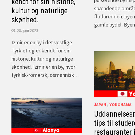
pulserende by insp
kendt for sin historie,
spændende område
kultur og naturlige
flodbredden, bye
skønhed.
gamle bydel. Bye
28. juni 2023
Izmir er en by i det vestlige
Tyrkiet og er kendt for sin
historie, kultur og naturlige
skønhed. Izmir er en by, hvor
tyrkisk-romersk, osmannisk…
JAPAN
/
YOKOHAMA
Uddannelsesre
tips til stude
restauranter