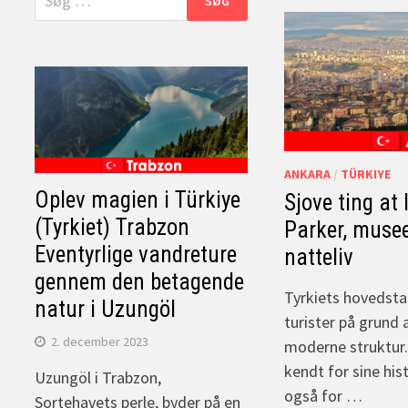
efter:
ANKARA
/
TÜRKIYE
Oplev magien i Türkiye
Sjove ting at
(Tyrkiet) Trabzon
Parker, musee
Eventyrlige vandreture
natteliv
gennem den betagende
Tyrkiets hovedsta
natur i Uzungöl
turister på grund 
2. december 2023
moderne struktur.
kendt for sine his
Uzungöl i Trabzon,
også for …
Sortehavets perle, byder på en