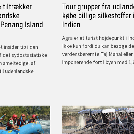
 tiltrækker
Tour grupper fra udland
andske
købe billige silkestoffer
 Penang Island
Indien
Agra er et turist højdepunkt i In
Ikke kun fordi du kan besøge d
 insider tip i den
verdensberømte Taj Mahal eller
f det sydøstasiatiske
imponerende fort i byen med 1
n smeltedigel af
 til udenlandske