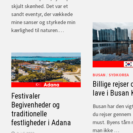
skjult skønhed. Det var et
sandt eventyr, der vækkede
mine sanser og styrkede min
kærlighed til naturen.…
BUSAN
/
SYDKOREA
Billige rejser
lave i Busan 
Festivaler
Begivenheder og
Busan har den vigt
traditionelle
du rejser gennem 
festligheder i Adana
must. Byens tårn
man ikke …