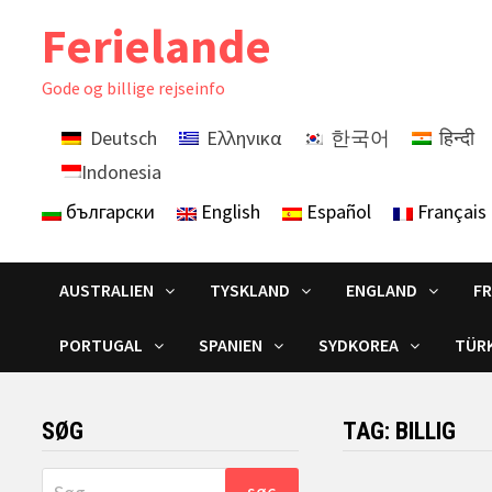
Skip
Ferielande
to
content
Gode ​​og billige rejseinfo
Deutsch
Ελληνικα
한국어
हिन्दी
Indonesia
български
English
Español
Français
AUSTRALIEN
TYSKLAND
ENGLAND
F
PORTUGAL
SPANIEN
SYDKOREA
TÜRK
SØG
TAG:
BILLIG
Søg