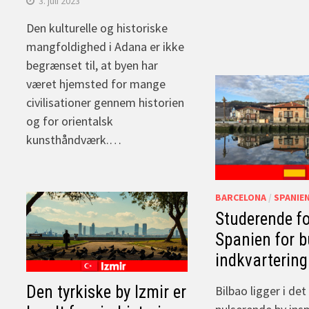
3. juli 2023
Den kulturelle og historiske
mangfoldighed i Adana er ikke
begrænset til, at byen har
været hjemsted for mange
civilisationer gennem historien
og for orientalsk
kunsthåndværk.…
BARCELONA
/
SPANIE
Studerende fo
Spanien for 
indkvartering
Den tyrkiske by Izmir er
Bilbao ligger i de