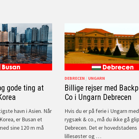
DEBRECEN
/
UNGARN
 og gode ting at
Billige rejser med Back
Korea
Co i Ungarn Debrecen
igste havn i Asien. Når
Hvis du er på ferie i Ungarn med
Korea, er Busan et
rygsæk & co., må du ikke gå gli
 med sine 120 m må
Debrecen. Det er hovedstadens
lillesøster og …