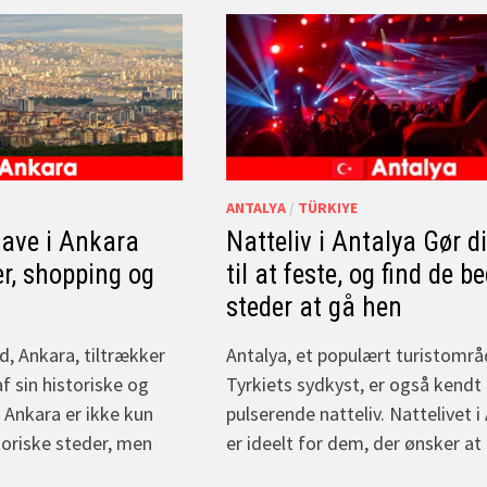
ANTALYA
/
TÜRKIYE
 lave i Ankara
Natteliv i Antalya Gør di
r, shopping og
til at feste, og find de b
steder at gå hen
d, Ankara, tiltrækker
Antalya, et populært turistområ
af sin historiske og
Tyrkiets sydkyst, er også kendt 
 Ankara er ikke kun
pulserende natteliv. Nattelivet i
toriske steder, men
er ideelt for dem, der ønsker a