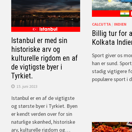
CALCUTTA
/
INDIEN
Billig tur for 
Istanbul er med sin
Kolkata Indie
historiske arv og
Sport giver os m
kulturelle rigdom en af
han er sund. Sport
de vigtigste byer i
stadig vigtigere f
Tyrkiet.
populære sport i d
15. juni 2023
Istanbul er en af de vigtigste
og største byer i Tyrkiet. Byen
er kendt verden over for sin
naturlige skønhed, historiske
arv, kulturelle rigdom og…