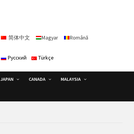
简体中文
Magyar
Română
Русский
Türkçe
JAPAN
CANADA
MALAYSIA