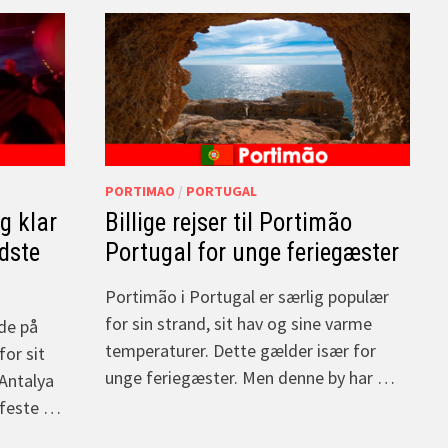
PORTIMAO
/
PORTUGAL
g klar
Billige rejser til Portimão
edste
Portugal for unge feriegæster
Portimão i Portugal er særlig populær
for sin strand, sit hav og sine varme
de på
temperaturer. Dette gælder især for
for sit
unge feriegæster. Men denne by har …
 Antalya
t feste …