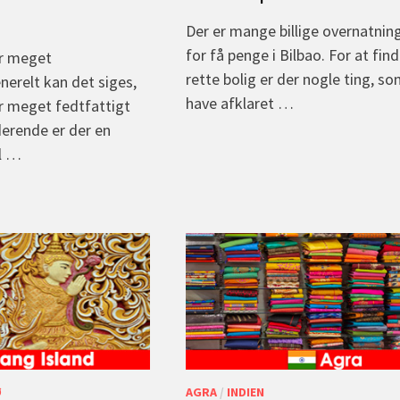
Der er mange billige overnatnin
for få penge i Bilbao. For at fin
r meget
rette bolig er der nogle ting, s
enerelt kan det siges,
have afklaret …
r meget fedtfattigt
derende er der en
l …
Ø
AGRA
/
INDIEN