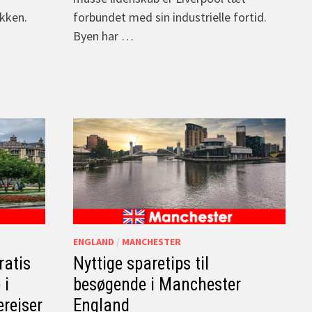
kken.
forbundet med sin industrielle fortid.
Byen har …
ENGLAND
/
MANCHESTER
ratis
Nyttige sparetips til
 i
besøgende i Manchester
erejser
England