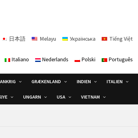
日本語
Melayu
Українська
Tiếng Việt
Italiano
Nederlands
Polski
Português
RANKRIG
GRÆKENLAND
INDIEN
ITALIEN
IYE
UNGARN
USA
VIETNAM