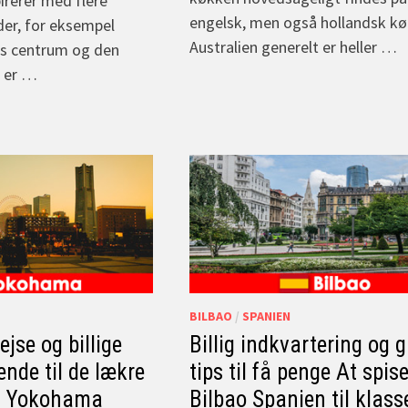
irerer med flere
engelsk, men også hollandsk kø
r, for eksempel
Australien generelt er heller …
ns centrum og den
n er …
BILBAO
/
SPANIEN
jse og billige
Billig indkvartering og g
rende til de lækre
tips til få penge At spise
 i Yokohama
Bilbao Spanien til klass