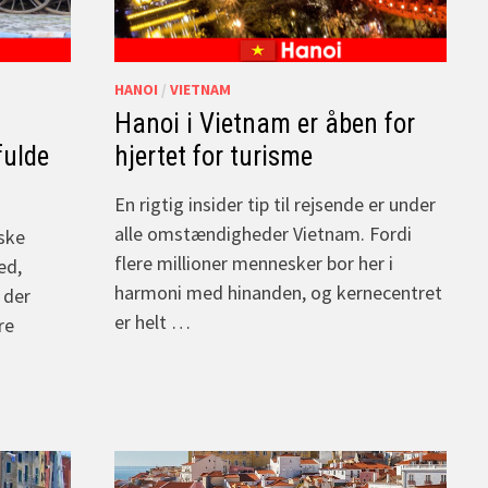
HANOI
/
VIETNAM
r
Hanoi i Vietnam er åben for
fulde
hjertet for turisme
En rigtig insider tip til rejsende er under
alle omstændigheder Vietnam. Fordi
iske
flere millioner mennesker bor her i
ed,
harmoni med hinanden, og kernecentret
 der
er helt …
re