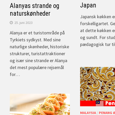
Japan
Alanyas strande og
naturskønheder
Japansk køkken e
25. juni 2023
forskelligartet. G
at dette køkken e
Alanya er et turistområde på
og sundt. For stu
Tyrkiets sydkyst. Med sine
pædagogisk tur ti
naturlige skønheder, historiske
strukturer, turistattraktioner
og især sine strande er Alanya
det mest populære rejsemål
for…
MALAYSIA
/
PENANG 