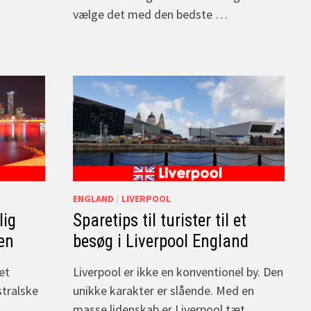
vælge det med den bedste …
ENGLAND
/
LIVERPOOL
lig
Sparetips til turister til et
en
besøg i Liverpool England
et
Liverpool er ikke en konventionel by. Den
stralske
unikke karakter er slående. Med en
masse lidenskab er Liverpool tæt