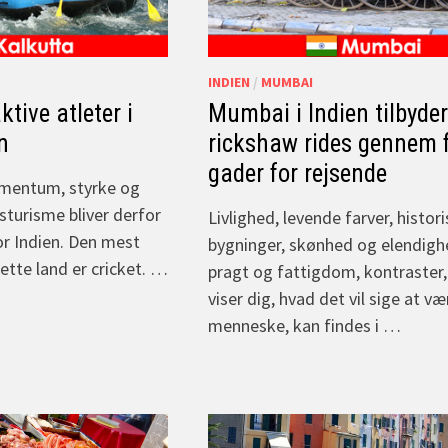
INDIEN
/
MUMBAI
aktive atleter i
Mumbai i Indien tilbyde
n
rickshaw rides gennem 
gader for rejsende
omentum, styrke og
sturisme bliver derfor
Livlighed, levende farver, histor
or Indien. Den mest
bygninger, skønhed og elendigh
ette land er cricket. …
pragt og fattigdom, kontraster,
viser dig, hvad det vil sige at væ
menneske, kan findes i …