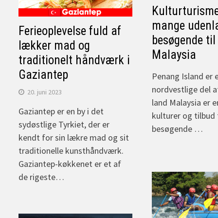
Kulturturisme
mange udenl
Ferieoplevelse fuld af
besøgende til
lækker mad og
Malaysia
traditionelt håndværk i
Gaziantep
Penang Island er et
nordvestlige del a
20. juni 2023
land Malaysia er e
Gaziantep er en by i det
kulturer og tilbud
sydøstlige Tyrkiet, der er
besøgende …
kendt for sin lækre mad og sit
traditionelle kunsthåndværk.
Gaziantep-køkkenet er et af
de rigeste…