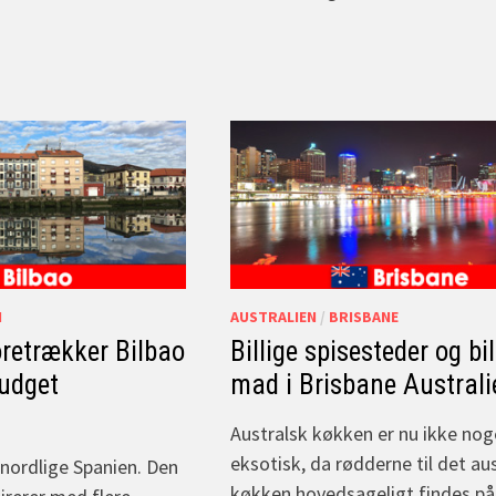
N
AUSTRALIEN
/
BRISBANE
retrækker Bilbao
Billige spisesteder og bil
budget
mad i Brisbane Australi
Australsk køkken er nu ikke nog
eksotisk, da rødderne til det au
t nordlige Spanien. Den
køkken hovedsageligt findes på