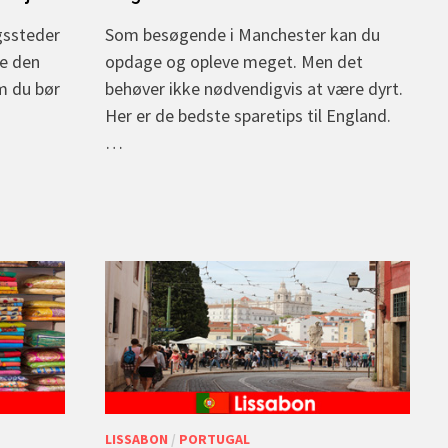
gssteder
Som besøgende i Manchester kan du
de den
opdage og opleve meget. Men det
om du bør
behøver ikke nødvendigvis at være dyrt.
Her er de bedste sparetips til England.
…
LISSABON
/
PORTUGAL