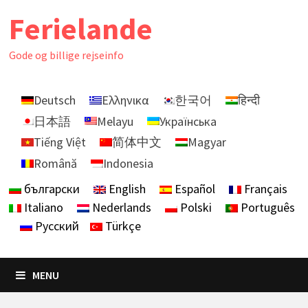
Skip
Ferielande
to
content
Gode ​​og billige rejseinfo
Deutsch
Ελληνικα
한국어
हिन्दी
日本語
Melayu
Українська
Tiếng Việt
简体中文
Magyar
Română
Indonesia
български
English
Español
Français
Italiano
Nederlands
Polski
Português
Русский
Türkçe
MENU