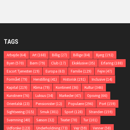
TAGS
Arbejde
(64)
Art
(168)
Billig
(27)
Billige
(84)
Bjerg
(192)
Byen
(570)
Børn
(79)
Club
(17)
Eksklusive
(35)
Erfaring
(188)
Escort Tjenesten
(19)
Europa
(63)
Familie
(129)
Fejre
(47)
Formået
(79)
Henstilling
(41)
Historisk
(191)
Inclusive
(14)
Kapital
(219)
Klima
(79)
Kontinent
(36)
Kultur
(346)
Kunstnere
(76)
Luksus
(34)
Markeder
(47)
Opsving
(66)
Orientalsk
(23)
Pensionister
(12)
Populære
(296)
Port
(159)
Sightseeing
(315)
Smuk
(301)
Sport
(128)
Stranden
(159)
Svømning
(40)
Sæson
(32)
Teater
(70)
Tur
(101)
Udforske
(123)
Underholdning
(73)
Vejr
(59)
Venner
(58)