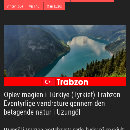
Vinter
(65)
Vis
(46)
Øen
(126)
Oplev magien i Türkiye (Tyrkiet) Trabzon
Eventyrlige vandreture gennem den
betagende natur i Uzungöl
Uzungöl i Trabzon, Sortehavets perle, byder på en skjult