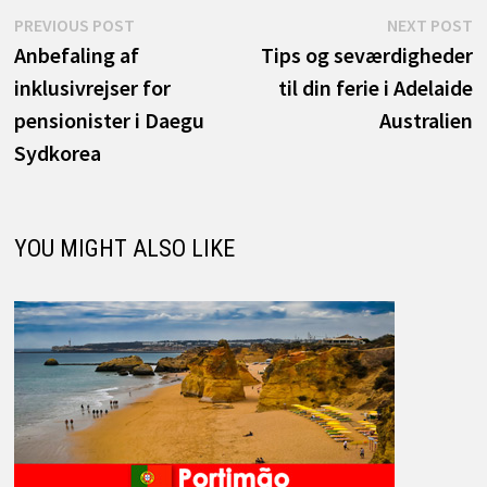
Indlægsnavigation
Previous
N
PREVIOUS POST
NEXT POST
post:
p
Anbefaling af
Tips og seværdigheder
inklusivrejser for
til din ferie i Adelaide
pensionister i Daegu
Australien
Sydkorea
YOU MIGHT ALSO LIKE