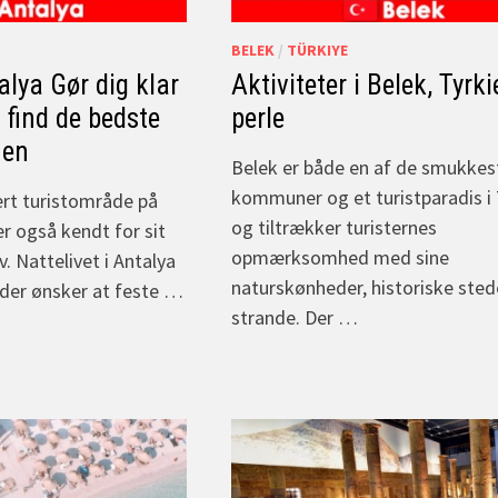
BELEK
/
TÜRKIYE
alya Gør dig klar
Aktiviteter i Belek, Tyrki
g find de bedste
perle
hen
Belek er både en af de smukkes
kommuner og et turistparadis i 
ært turistområde på
og tiltrækker turisternes
er også kendt for sit
opmærksomhed med sine
v. Nattelivet i Antalya
naturskønheder, historiske sted
 der ønsker at feste …
strande. Der …