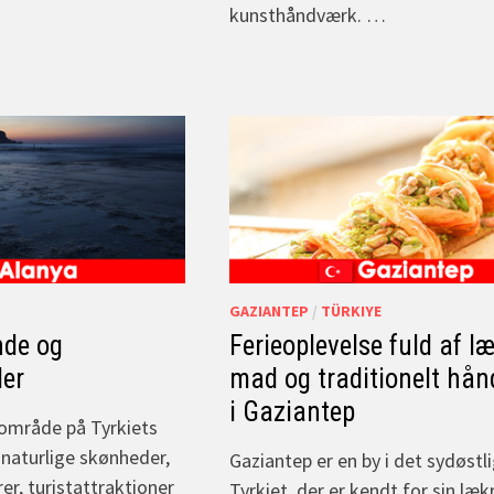
kunsthåndværk. …
GAZIANTEP
/
TÜRKIYE
nde og
Ferieoplevelse fuld af l
er
mad og traditionelt hå
i Gaziantep
tområde på Tyrkiets
 naturlige skønheder,
Gaziantep er en by i det sydøstl
rer, turistattraktioner
Tyrkiet, der er kendt for sin læ