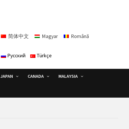
简体中文
Magyar
Română
Русский
Türkçe
JAPAN
CANADA
MALAYSIA