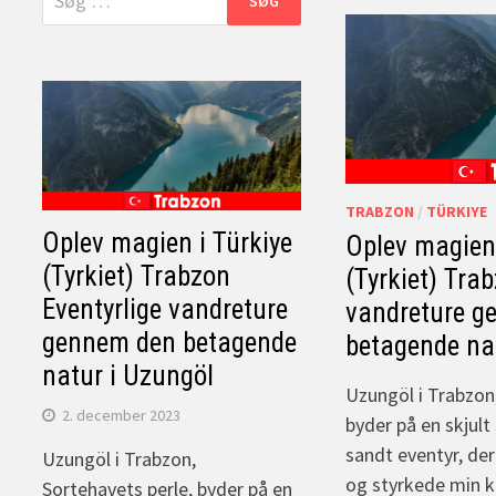
efter:
TRABZON
/
TÜRKIYE
Oplev magien i Türkiye
Oplev magien 
(Tyrkiet) Trabzon
(Tyrkiet) Tra
Eventyrlige vandreture
vandreture g
gennem den betagende
betagende na
natur i Uzungöl
Uzungöl i Trabzon,
2. december 2023
byder på en skjult
sandt eventyr, de
Uzungöl i Trabzon,
og styrkede min kæ
Sortehavets perle, byder på en