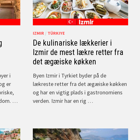
IZMIR
/
TÜRKIYE
g
De kulinariske lækkerier i
Izmir de mest lækre retter fra
det ægæiske køkken
yer i
Byen Izmir i Tyrkiet byder på de
og er
lækreste retter fra det ægæiske køkken
oriske,
og har en vigtig plads i gastronomiens
igdom. …
verden. Izmir har en rig …