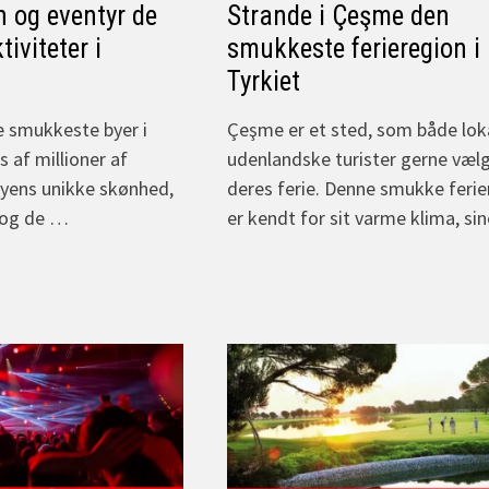
n og eventyr de
Strande i Çeşme den
tiviteter i
smukkeste ferieregion i
Tyrkiet
e smukkeste byer i
Çeşme er et sted, som både lok
 af millioner af
udenlandske turister gerne vælge
 Byens unikke skønhed,
deres ferie. Denne smukke feri
e og de …
er kendt for sit varme klima, si