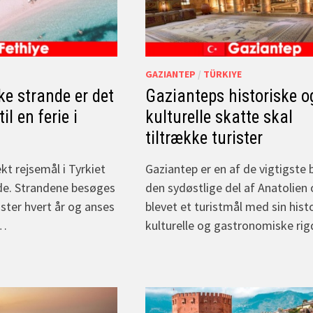
GAZIANTEP
/
TÜRKIYE
ke strande er det
Gazianteps historiske o
il en ferie i
kulturelle skatte skal
tiltrække turister
ekt rejsemål i Tyrkiet
Gaziantep er en af de vigtigste b
de. Strandene besøges
den sydøstlige del af Anatolien 
ister hvert år og anses
blevet et turistmål med sin hist
 …
kulturelle og gastronomiske r