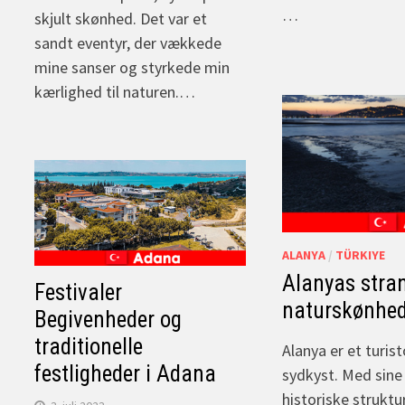
…
skjult skønhed. Det var et
sandt eventyr, der vækkede
mine sanser og styrkede min
kærlighed til naturen.…
ALANYA
/
TÜRKIYE
Alanyas stra
Festivaler
naturskønhed
Begivenheder og
traditionelle
Alanya er et turis
festligheder i Adana
sydkyst. Med sine
historiske struktu