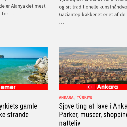
nde er Alanya det mest
og sit traditionelle kunsthåndv
l for …
Gaziantep-køkkenet er et af de 
…
ANKARA
/
TÜRKIYE
yrkiets gamle
Sjove ting at lave i Ank
ke strande
Parker, museer, shoppin
natteliv