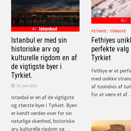
FETHIYE
/
TÜRKIYE
Istanbul er med sin
Fethiyes unik
historiske arv og
perfekte valg t
kulturelle rigdom en af
Tyrkiet
de vigtigste byer i
Fethiye er et perf
Tyrkiet.
med unikke stran
15. juni 2023
af tusindvis af tur
for at være et af
Istanbul er en af de vigtigste
og største byer i Tyrkiet. Byen
er kendt verden over for sin
naturlige skønhed, historiske
arv, kulturelle rigdom og…