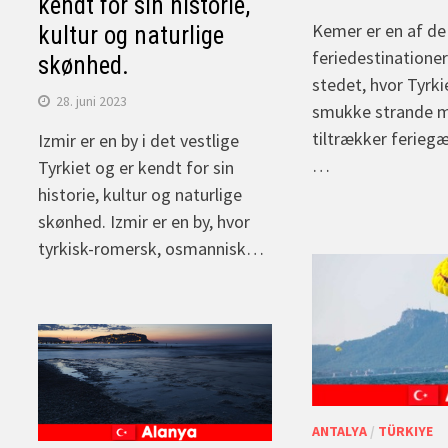
kendt for sin historie,
Kemer er en af d
kultur og naturlige
feriedestinatione
skønhed.
stedet, hvor Tyrk
28. juni 2023
smukke strande 
tiltrækker ferie
Izmir er en by i det vestlige
…
Tyrkiet og er kendt for sin
historie, kultur og naturlige
skønhed. Izmir er en by, hvor
tyrkisk-romersk, osmannisk…
ANTALYA
/
TÜRKIYE