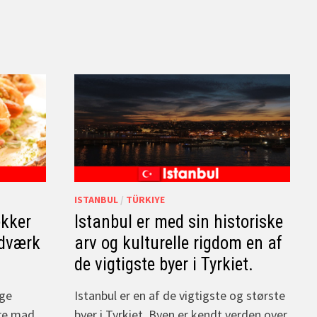
ISTANBUL
/
TÜRKIYE
ækker
Istanbul er med sin historiske
ndværk
arv og kulturelle rigdom en af
de vigtigste byer i Tyrkiet.
ige
Istanbul er en af de vigtigste og største
kre mad
byer i Tyrkiet. Byen er kendt verden over