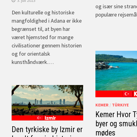
3. juli 2023
og især sine stra
Den kulturelle og historiske
populære rejsemå
mangfoldighed i Adana er ikke
begrænset til, at byen har
været hjemsted for mange
civilisationer gennem historien
og for orientalsk
kunsthåndværk.…
KEMER
/
TÜRKIYE
Kemer Hvor T
byer og smuk
Den tyrkiske by Izmir er
mødes