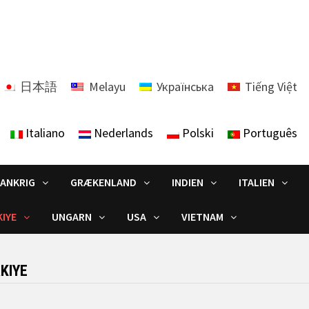
日本語
Melayu
Українська
Tiếng Việt
Italiano
Nederlands
Polski
Português
RANKRIG
GRÆKENLAND
INDIEN
ITALIEN
IYE
UNGARN
USA
VIETNAM
KIYE