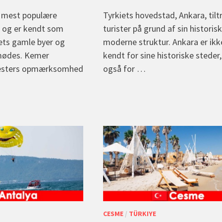
e mest populære
Tyrkiets hovedstad, Ankara, til
r og er kendt som
turister på grund af sin historis
iets gamle byer og
moderne struktur. Ankara er ikk
mødes. Kemer
kendt for sine historiske steder
gæsters opmærksomhed
også for …
CESME
/
TÜRKIYE