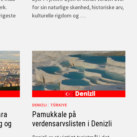
ærk.
for sin naturlige skønhed, historiske arv,
rigeste
kulturelle rigdom og …
DENIZLI
/
TÜRKIYE
ara
Pamukkale på
g og
verdensarvslisten i Denizli