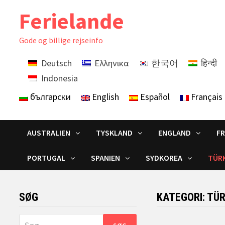
Skip
Ferielande
to
content
Gode ​​og billige rejseinfo
Deutsch
Ελληνικα
한국어
हिन्दी
Indonesia
български
English
Español
Français
AUSTRALIEN
TYSKLAND
ENGLAND
F
PORTUGAL
SPANIEN
SYDKOREA
TÜRK
SØG
KATEGORI:
TÜR
Søg