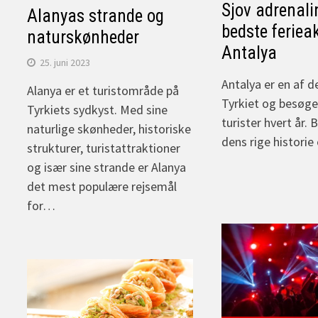
Sjov adrenali
Alanyas strande og
bedste ferieak
naturskønheder
Antalya
25. juni 2023
Antalya er en af d
Alanya er et turistområde på
Tyrkiet og besøges
Tyrkiets sydkyst. Med sine
turister hvert år.
naturlige skønheder, historiske
dens rige histori
strukturer, turistattraktioner
og især sine strande er Alanya
det mest populære rejsemål
for…