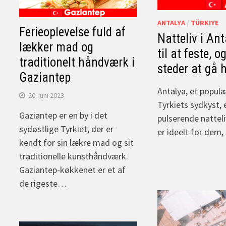
ANTALYA
/
TÜRKIYE
Ferieoplevelse fuld af
Natteliv i Ant
lækker mad og
til at feste, o
traditionelt håndværk i
steder at gå 
Gaziantep
Antalya, et popul
20. juni 2023
Tyrkiets sydkyst, 
Gaziantep er en by i det
pulserende natteli
sydøstlige Tyrkiet, der er
er ideelt for dem,
kendt for sin lækre mad og sit
traditionelle kunsthåndværk.
Gaziantep-køkkenet er et af
de rigeste…