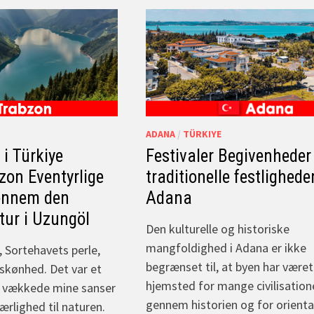
ADANA
/
TÜRKIYE
i Türkiye
Festivaler Begivenheder
bzon Eventyrlige
traditionelle festligheder
ennem den
Adana
tur i Uzungöl
Den kulturelle og historiske
mangfoldighed i Adana er ikke
 Sortehavets perle,
begrænset til, at byen har været
 skønhed. Det var et
hjemsted for mange civilisation
r vækkede mine sanser
gennem historien og for orienta
rlighed til naturen.