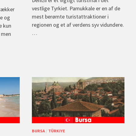
Denizli er et vigtigt turistmål i det
vestlige Tyrkiet. Pamukkale er en af de
trækker
mest berømte turistattraktioner i
ke og
regionen og et af verdens syv vidundere.
e kun
…
, men
BURSA
/
TÜRKIYE