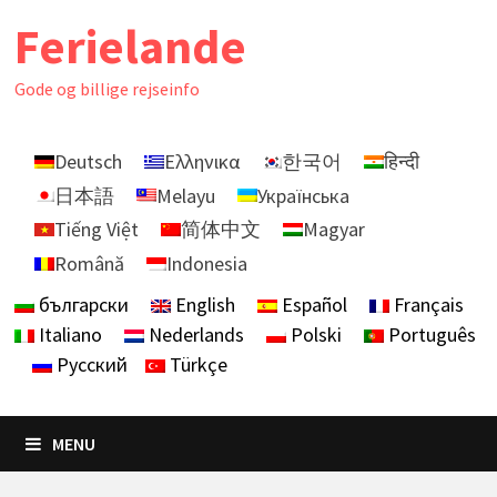
Skip
Ferielande
to
content
Gode ​​og billige rejseinfo
Deutsch
Ελληνικα
한국어
हिन्दी
日本語
Melayu
Українська
Tiếng Việt
简体中文
Magyar
Română
Indonesia
български
English
Español
Français
Italiano
Nederlands
Polski
Português
Русский
Türkçe
MENU