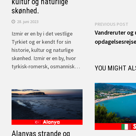
kultur og naturlige
skønhed.
28. juni 2023
Indlægsnav
Pre
PREVIOUS POST
pos
Vandreruter og 
Izmir er en by i det vestlige
opdagelsesrejs
Tyrkiet og er kendt for sin
historie, kultur og naturlige
skønhed. Izmir er en by, hvor
tyrkisk-romersk, osmannisk…
YOU MIGHT AL
Alanyas strande og