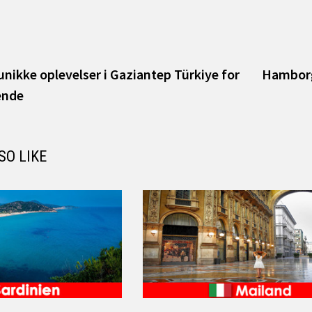
igation
vious
t:
unikke oplevelser i Gaziantep Türkiye for
Hamborg 
ende
SO LIKE