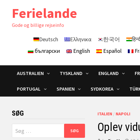
Skip
Ferielande
to
content
Gode ​​og billige rejseinfo
Deutsch
Ελληνικα
한국어
हिन्
български
English
Español
Fr
AUSTRALIEN
TYSKLAND
ENGLAND
F
PORTUGAL
SPANIEN
SYDKOREA
TÜRK
SØG
ITALIEN
/
NAPOLI
Oplev vid
Søg
efter: