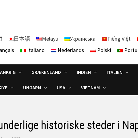
दी
日本語
Melayu
Українська
Tiếng Việt
ançais
Italiano
Nederlands
Polski
Portu
RANKRIG
GRÆKENLAND
INDIEN
ITALIEN
IYE
UNGARN
USA
VIETNAM
underlige historiske steder i Nap