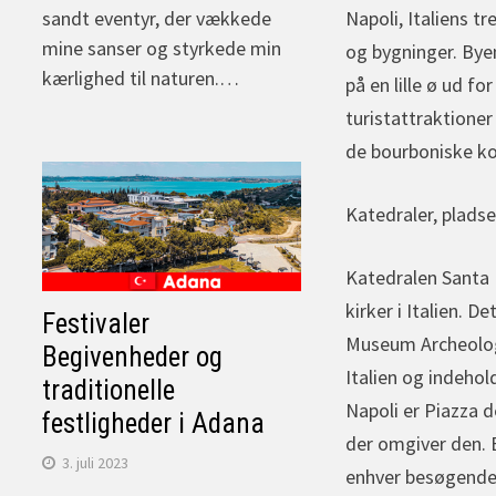
Napoli, Italiens t
sandt eventyr, der vækkede
mine sanser og styrkede min
og bygninger. Byen
kærlighed til naturen.…
på en lille ø ud f
turistattraktione
de bourboniske ko
Katedraler, plads
Katedralen Santa 
kirker i Italien. 
Festivaler
Museum Archeologi
Begivenheder og
Italien og indeho
traditionelle
Napoli er Piazza d
festligheder i Adana
der omgiver den. B
3. juli 2023
enhver besøgende 