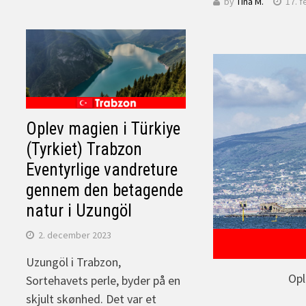
by
Tina M.
17. f
Oplev magien i Türkiye
(Tyrkiet) Trabzon
Eventyrlige vandreture
gennem den betagende
natur i Uzungöl
2. december 2023
Uzungöl i Trabzon,
Opl
Sortehavets perle, byder på en
skjult skønhed. Det var et