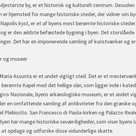
redjestørste by, er et historisk og kulturelt centrum. Desude
 er hjemsted for mange historiske steder, der vidner om bye
or Napolis kyst, er et af byens mest berømte historiske stede
r og er den ældste befæstede bygning i byen. Det storslåede
nger. Det har en imponerende samling af kunstværker og er 
er og museer
Maria Assunta er et andet vigtigt sted. Det er et mesterværk
Det berømte Kapel med det hellige slør, som ligger inde i kat
co Nazionale, byens arkæologiske museum, er et andet vigtig
lder en omfattende samling af antikviteter fra den græske o
el Plebiscito. San Francesco di Paola-kirken og Palazzo Real
yen har mange historiske seværdigheder, som viser byens lan
at opdage og udforske disse vidunderlige skatte.