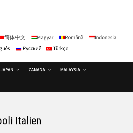
简体中文
Magyar
Română
Indonesia
guês
Русский
Türkçe
JAPAN
CANADA
MALAYSIA
oli Italien