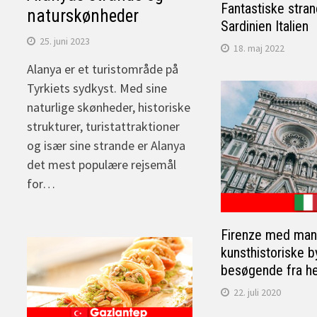
Fantastiske stran
naturskønheder
Sardinien Italien
25. juni 2023
18. maj 2022
Alanya er et turistområde på
Tyrkiets sydkyst. Med sine
naturlige skønheder, historiske
strukturer, turistattraktioner
og især sine strande er Alanya
det mest populære rejsemål
for…
Firenze med man
kunsthistoriske b
besøgende fra he
22. juli 2020