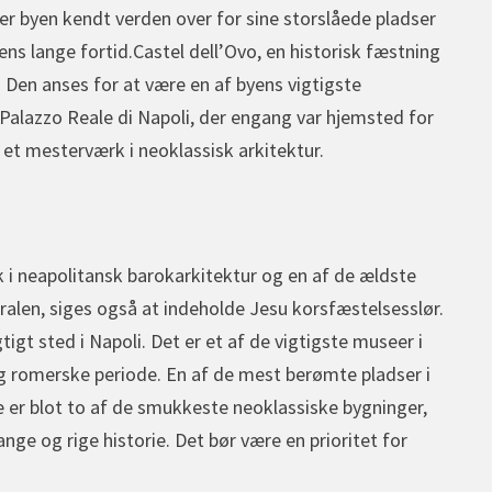
n er byen kendt verden over for sine storslåede pladser
ns lange fortid.Castel dell’Ovo, en historisk fæstning
r. Den anses for at være en af byens vigtigste
 Palazzo Reale di Napoli, der engang var hjemsted for
et mesterværk i neoklassisk arkitektur.
 i neapolitansk barokarkitektur og en af de ældste
edralen, siges også at indeholde Jesu korsfæstelsesslør.
t sted i Napoli. Det er et af de vigtigste museer i
g romerske periode. En af de mest berømte pladser i
e er blot to af de smukkeste neoklassiske bygninger,
ge og rige historie. Det bør være en prioritet for