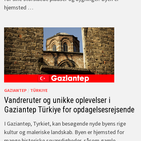
hjemsted …
GAZIANTEP
/
TÜRKIYE
Vandreruter og unikke oplevelser i
Gaziantep Türkiye for opdagelsesrejsende
I Gaziantep, Tyrkiet, kan besøgende nyde byens rige
kultur og maleriske landskab. Byen er hjemsted for
mange historiske seværdigheder, såsom gamle