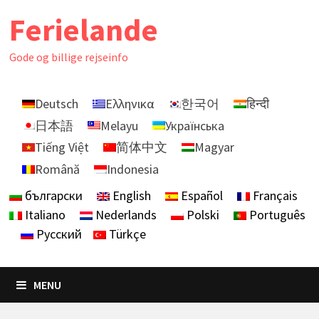
Skip
Ferielande
to
content
Gode ​​og billige rejseinfo
Deutsch
Ελληνικα
한국어
हिन्दी
日本語
Melayu
Українська
Tiếng Việt
简体中文
Magyar
Română
Indonesia
български
English
Español
Français
Italiano
Nederlands
Polski
Português
Русский
Türkçe
MENU