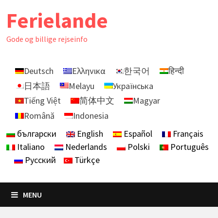
Skip
Ferielande
to
content
Gode ​​og billige rejseinfo
Deutsch
Ελληνικα
한국어
हिन्दी
日本語
Melayu
Українська
Tiếng Việt
简体中文
Magyar
Română
Indonesia
български
English
Español
Français
Italiano
Nederlands
Polski
Português
Русский
Türkçe
MENU