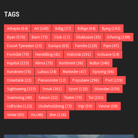
TAGS
Arbejde
(64)
Art
(168)
Billig
(27)
Billige
(84)
Bjerg
(192)
Byen
(570)
Børn
(79)
Club
(17)
Eksklusive
(35)
Erfaring
(188)
Escort Tjenesten
(19)
Europa
(63)
Familie
(129)
Fejre
(47)
Formået
(79)
Henstilling
(41)
Historisk
(191)
Inclusive
(14)
Kapital
(219)
Klima
(79)
Kontinent
(36)
Kultur
(346)
Kunstnere
(76)
Luksus
(34)
Markeder
(47)
Opsving
(66)
Orientalsk
(23)
Pensionister
(12)
Populære
(296)
Port
(159)
Sightseeing
(315)
Smuk
(301)
Sport
(128)
Stranden
(159)
Svømning
(40)
Sæson
(32)
Teater
(70)
Tur
(101)
Udforske
(123)
Underholdning
(73)
Vejr
(59)
Venner
(58)
Vinter
(65)
Vis
(46)
Øen
(126)