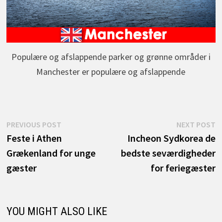
Populære og afslappende parker og grønne områder i
Manchester er populære og afslappende
Indlægsnavigation
Previous
N
PREVIOUS POST
NEXT POST
post:
p
Feste i Athen
Incheon Sydkorea de
Grækenland for unge
bedste seværdigheder
gæster
for feriegæster
YOU MIGHT ALSO LIKE