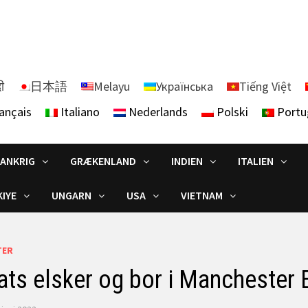
दी
日本語
Melayu
Українська
Tiếng Việt
ançais
Italiano
Nederlands
Polski
Portu
RANKRIG
GRÆKENLAND
INDIEN
ITALIEN
IYE
UNGARN
USA
VIETNAM
TER
ts elsker og bor i Manchester 