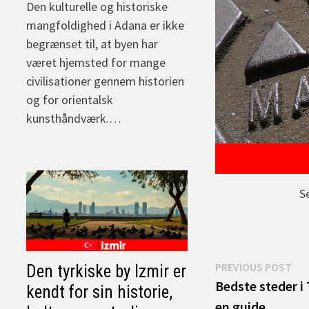
Den kulturelle og historiske
mangfoldighed i Adana er ikke
begrænset til, at byen har
været hjemsted for mange
civilisationer gennem historien
og for orientalsk
kunsthåndværk.…
S
Indlægsnav
Pre
PREVIOUS POST
Den tyrkiske by Izmir er
pos
Bedste steder i
kendt for sin historie,
en guide