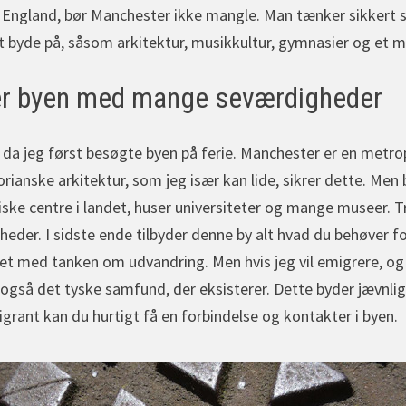
e England, bør Manchester ikke mangle. Man tænker sikkert
 byde på, såsom arkitektur, musikkultur, gymnasier og et m
r byen med mange seværdigheder
 da jeg først besøgte byen på ferie. Manchester er en metr
rianske arkitektur, som jeg især kan lide, sikrer dette. Men
ke centre i landet, huser universiteter og mange museer. Tre
der. I sidste ende tilbyder denne by alt hvad du behøver for 
et med tanken om udvandring. Men hvis jeg vil emigrere, og 
n også det tyske samfund, der eksisterer. Dette byder jævnl
grant kan du hurtigt få en forbindelse og kontakter i byen.