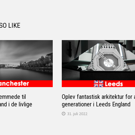
SO LIKE
remmede til
Oplev fantastisk arkitektur for 
d i de livlige
generationer i Leeds England
31. juli 2022