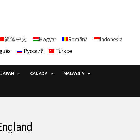
简体中文
Magyar
Română
Indonesia
guês
Русский
Türkçe
JAPAN
CANADA
MALAYSIA
England