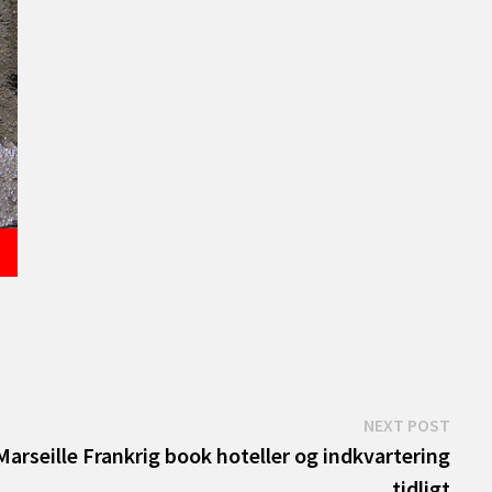
Next
NEXT POST
post:
 Marseille Frankrig book hoteller og indkvartering
tidligt