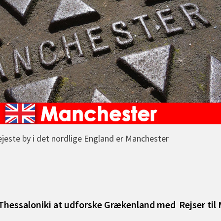
ejeste by i det nordlige England er Manchester
igation
vious
t:
 Thessaloniki at udforske Grækenland med
Rejser til