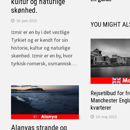
kultur og naturlige
skønhed.
28. juni 2023
YOU MIGHT AL
Izmir er en by i det vestlige
Tyrkiet og er kendt for sin
historie, kultur og naturlige
skønhed. Izmir er en by, hvor
tyrkisk-romersk, osmannisk…
Rejsetilbud for f
Manchester Englan
kvarterer
10. maj 2022
Alanyas strande og