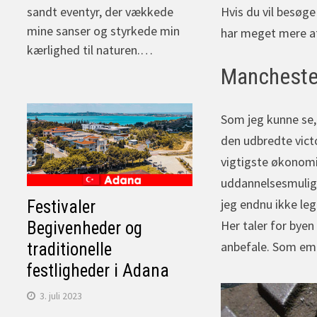
Hvis du vil besøg
sandt eventyr, der vækkede
mine sanser og styrkede min
har meget mere at
kærlighed til naturen.…
Mancheste
Som jeg kunne se,
den udbredte victo
vigtigste økonomis
uddannelsesmulighe
jeg endnu ikke leg
Festivaler
Her taler for bye
Begivenheder og
anbefale. Som emi
traditionelle
festligheder i Adana
3. juli 2023