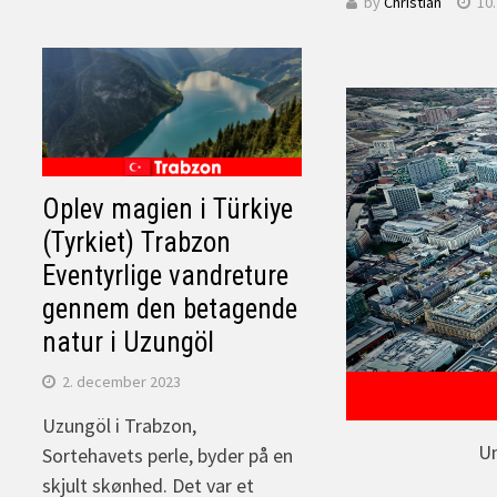
by
Christian
10.
Oplev magien i Türkiye
(Tyrkiet) Trabzon
Eventyrlige vandreture
gennem den betagende
natur i Uzungöl
2. december 2023
Uzungöl i Trabzon,
Un
Sortehavets perle, byder på en
skjult skønhed. Det var et