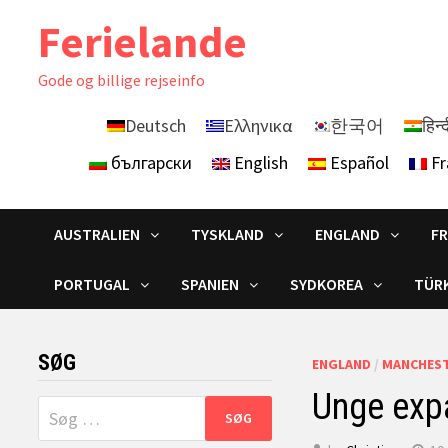
Skip
Ferielande
to
content
Gode ​​og billige rejseinfo
Deutsch
Ελληνικα
한국어
हिन्
български
English
Español
Fr
AUSTRALIEN
TYSKLAND
ENGLAND
F
PORTUGAL
SPANIEN
SYDKOREA
TÜRK
SØG
ENGLAND
/
MANCHES
Unge expa
Søg
efter: