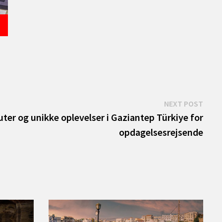
Next
NEXT POST
post:
ter og unikke oplevelser i Gaziantep Türkiye for
opdagelsesrejsende