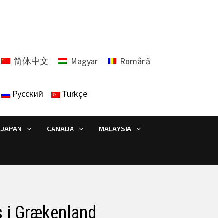
简体中文
Magyar
Română
Русский
Türkçe
JAPAN
CANADA
MALAYSIA
s i Grækenland