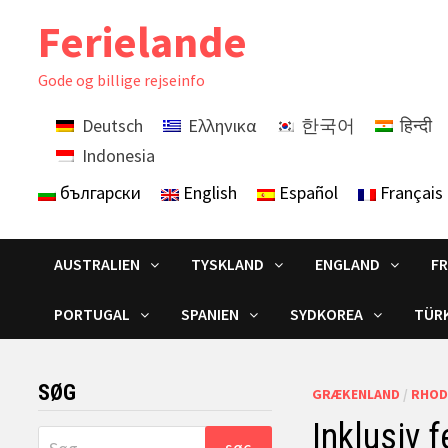
Skip
Ferielande
to
content
Gode ​​og billige rejseinfo
Deutsch
Ελληνικα
한국어
हिन्दी
Indonesia
български
English
Español
Français
AUSTRALIEN
TYSKLAND
ENGLAND
F
PORTUGAL
SPANIEN
SYDKOREA
TÜRK
SØG
GRÆKENLAND
/
RHOD
Inklusiv 
Søg