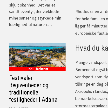
skjult skønhed. Det var et
Rhodos er en af de
sandt eventyr, der vækkede
mine sanser og styrkede min
for hele familien 
kærlighed til naturen.…
ligger få minutter
europæiske fastla
Hvad du ka
Mange vandsport og
Børnene vil også b
vandsport som dyk
Festivaler
tilbringe en dag 
Begivenheder og
Akropolis i Lindo
traditionelle
bemærkelsesværdig
festligheder i Adana
stormesterpaladse