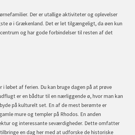
nefamilier. Der er utallige aktiviteter og oplevelser
ste ø i Grækenland. Det er let tilgængeligt, da øen kun
 centrum og har gode forbindelser til resten af det
r i løbet af ferien. Du kan bruge dagen på at prøve
dflugt er en bådtur til en nærliggende ø, hvor man kan
byde på kulturelt set. En af de mest berømte er
e gamle mure og templer på Rhodos. En anden
ektur og interessante seværdigheder. Dette omfatter
ilbringe en dag her med at udforske de historiske