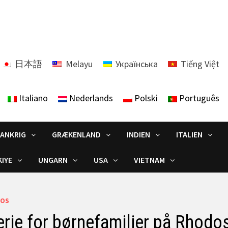
日本語
Melayu
Українська
Tiếng Việt
Italiano
Nederlands
Polski
Português
RANKRIG
GRÆKENLAND
INDIEN
ITALIEN
IYE
UNGARN
USA
VIETNAM
OS
ferie for børnefamilier på Rhodo