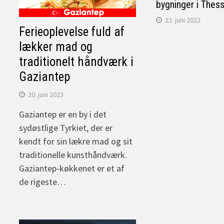
bygninger i Thes
23. juni 2022
Ferieoplevelse fuld af
lækker mad og
traditionelt håndværk i
Gaziantep
20. juni 2023
Gaziantep er en by i det
sydøstlige Tyrkiet, der er
kendt for sin lækre mad og sit
traditionelle kunsthåndværk.
Gaziantep-køkkenet er et af
de rigeste…