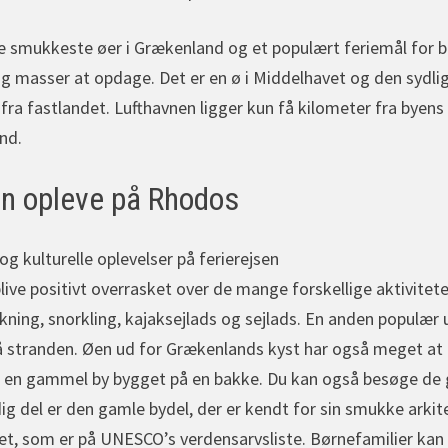
 smukkeste øer i Grækenland og et populært feriemål for bør
og masser at opdage. Det er en ø i Middelhavet og den sydlig
 fra fastlandet. Lufthavnen ligger kun få kilometer fra byens
nd.
n opleve på Rhodos
 kulturelle oplevelser på ferierejsen
live positivt overrasket over de mange forskellige aktivitete
ning, snorkling, kajaksejlads og sejlads. En anden populær u
på stranden. Øen ud for Grækenlands kyst har også meget at 
s, en gammel by bygget på en bakke. Du kan også besøge d
 del er den gamle bydel, der er kendt for sin smukke arkit
t, som er på UNESCO’s verdensarvsliste. Børnefamilier kan t