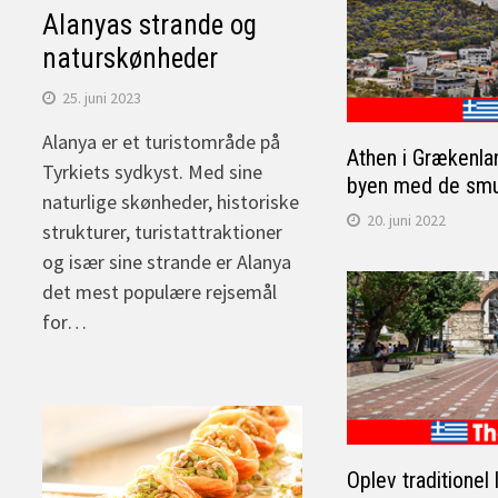
Alanyas strande og
naturskønheder
25. juni 2023
Alanya er et turistområde på
Athen i Grækenla
Tyrkiets sydkyst. Med sine
byen med de smu
naturlige skønheder, historiske
20. juni 2022
strukturer, turistattraktioner
og især sine strande er Alanya
det mest populære rejsemål
for…
Oplev traditionel 