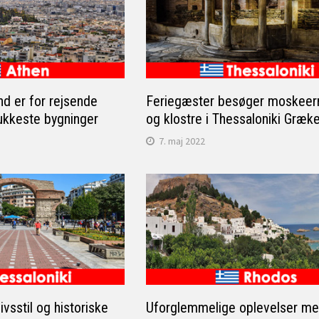
nd er for rejsende
Feriegæster besøger moskeern
kkeste bygninger
og klostre i Thessaloniki Græk
7. maj 2022
livsstil og historiske
Uforglemmelige oplevelser me