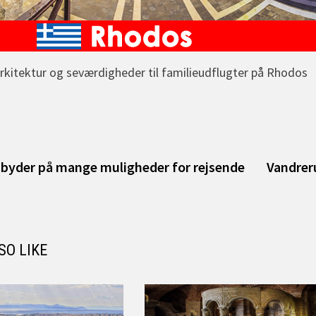
kitektur og seværdigheder til familieudflugter på Rhodos
igation
vious
t:
 byder på mange muligheder for rejsende
Vandreru
SO LIKE