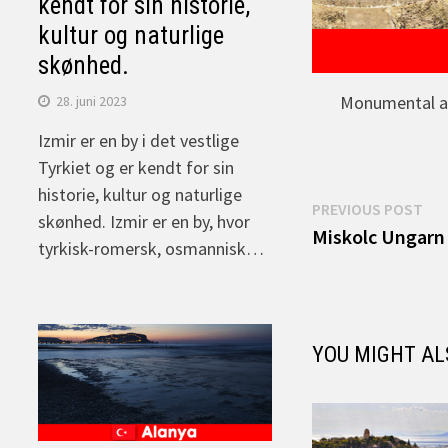
kendt for sin historie,
kultur og naturlige
skønhed.
Monumental ar
28. juni 2023
Izmir er en by i det vestlige
Tyrkiet og er kendt for sin
historie, kultur og naturlige
Indlægsnav
Pre
PREVIOUS POST
skønhed. Izmir er en by, hvor
pos
Miskolc Ungarn
tyrkisk-romersk, osmannisk…
YOU MIGHT AL