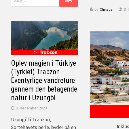
efter:
by
Christian
9. 
Oplev magien i Türkiye
(Tyrkiet) Trabzon
Eventyrlige vandreture
gennem den betagende
natur i Uzungöl
2. december 2023
Uzungöl i Trabzon,
Inklu
Sortehavets perle, byder på en