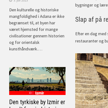
3. juli 2023
bygninger og lære
Den kulturelle og historiske
mangfoldighed i Adana er ikke
Slap af på r
begrænset til, at byen har
været hjemsted for mange
Efter en dag med 
civilisationer gennem historien
restauranter og ba
og for orientalsk
kunsthåndværk.…
Den tyrkiske by Izmir er