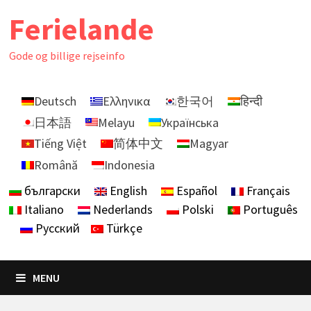
Skip
Ferielande
to
content
Gode ​​og billige rejseinfo
Deutsch
Ελληνικα
한국어
हिन्दी
日本語
Melayu
Українська
Tiếng Việt
简体中文
Magyar
Română
Indonesia
български
English
Español
Français
Italiano
Nederlands
Polski
Português
Русский
Türkçe
MENU