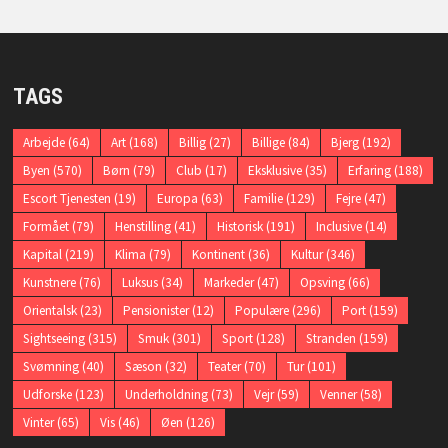
TAGS
Arbejde
(64)
Art
(168)
Billig
(27)
Billige
(84)
Bjerg
(192)
Byen
(570)
Børn
(79)
Club
(17)
Eksklusive
(35)
Erfaring
(188)
Escort Tjenesten
(19)
Europa
(63)
Familie
(129)
Fejre
(47)
Formået
(79)
Henstilling
(41)
Historisk
(191)
Inclusive
(14)
Kapital
(219)
Klima
(79)
Kontinent
(36)
Kultur
(346)
Kunstnere
(76)
Luksus
(34)
Markeder
(47)
Opsving
(66)
Orientalsk
(23)
Pensionister
(12)
Populære
(296)
Port
(159)
Sightseeing
(315)
Smuk
(301)
Sport
(128)
Stranden
(159)
Svømning
(40)
Sæson
(32)
Teater
(70)
Tur
(101)
Udforske
(123)
Underholdning
(73)
Vejr
(59)
Venner
(58)
Vinter
(65)
Vis
(46)
Øen
(126)