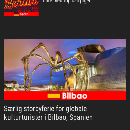
café med top call piger
Særlig storbyferie for globale
kulturturister i Bilbao, Spanien