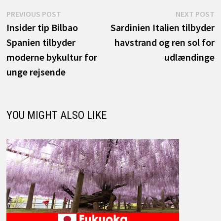
Indlægsnavigation
Previous
N
PREVIOUS POST
NEXT POST
post:
p
Insider tip Bilbao
Sardinien Italien tilbyder
Spanien tilbyder
havstrand og ren sol for
moderne bykultur for
udlændinge
unge rejsende
YOU MIGHT ALSO LIKE