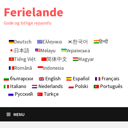
Skip
Ferielande
to
content
Gode ​​og billige rejseinfo
Deutsch
Ελληνικα
한국어
हिन्दी
日本語
Melayu
Українська
Tiếng Việt
简体中文
Magyar
Română
Indonesia
български
English
Español
Français
Italiano
Nederlands
Polski
Português
Русский
Türkçe
MENU