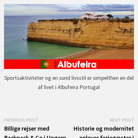
Sportsaktiviteter og en sund livsstil er simpelthen en del
af livet i Albufeira Portugal
Indlægsnavigation
Previous
N
PREVIOUS POST
NEXT POST
post:
p
Billige rejser med
Historie og modernitet
Backpack & Co i Ungarn
oplever feriegæster i