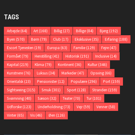
TAGS
Arbejde
(64)
Art
(168)
Billig
(27)
Billige
(84)
Bjerg
(192)
Byen
(570)
Børn
(79)
Club
(17)
Eksklusive
(35)
Erfaring
(188)
Escort Tjenesten
(19)
Europa
(63)
Familie
(129)
Fejre
(47)
Formået
(79)
Henstilling
(41)
Historisk
(191)
Inclusive
(14)
Kapital
(219)
Klima
(79)
Kontinent
(36)
Kultur
(346)
Kunstnere
(76)
Luksus
(34)
Markeder
(47)
Opsving
(66)
Orientalsk
(23)
Pensionister
(12)
Populære
(296)
Port
(159)
Sightseeing
(315)
Smuk
(301)
Sport
(128)
Stranden
(159)
Svømning
(40)
Sæson
(32)
Teater
(70)
Tur
(101)
Udforske
(123)
Underholdning
(73)
Vejr
(59)
Venner
(58)
Vinter
(65)
Vis
(46)
Øen
(126)