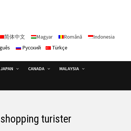
简体中文
Magyar
Română
Indonesia
guês
Русский
Türkçe
JAPAN
CANADA
MALAYSIA
shopping turister