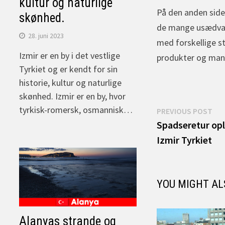
kultur og naturlige
På den anden side, 
skønhed.
de mange usædvanl
28. juni 2023
med forskellige s
Izmir er en by i det vestlige
produkter og mang
Tyrkiet og er kendt for sin
historie, kultur og naturlige
skønhed. Izmir er en by, hvor
Indlægsnav
tyrkisk-romersk, osmannisk…
Pre
PREVIOUS POST
pos
Spadseretur opl
Izmir Tyrkiet
YOU MIGHT AL
Alanyas strande og