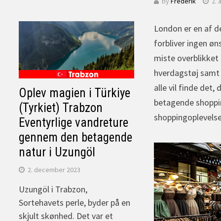
by
Frederik
2. 
London er en af d
forbliver ingen øn
miste overblikket
hverdagstøj samt v
alle vil finde det,
Oplev magien i Türkiye
betagende shoppin
(Tyrkiet) Trabzon
shoppingoplevelse
Eventyrlige vandreture
gennem den betagende
natur i Uzungöl
2. december 2023
Uzungöl i Trabzon,
Sortehavets perle, byder på en
skjult skønhed. Det var et