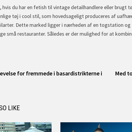
hvis du har en fetish til vintage detailhandlere eller brugt tø
ige tøj i cool stil, som hovedsageligt produceres af uafhæn
tilarter. Dette marked ligger i nærheden af en togstation o
e små restauranter. Således er der mulighed for at kombine
igation
vious
t:
evelse for fremmede i basardistrikterne i
Med to
SO LIKE