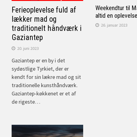
Weekendtur til M
Ferieoplevelse fuld af
altid en oplevelse
lækker mad og
26. januar 2023
traditionelt håndværk i
Gaziantep
20. juni 2023
Gaziantep er en by i det
sydøstlige Tyrkiet, der er
kendt for sin lækre mad og sit
traditionelle kunsthåndværk.
Gaziantep-køkkenet er et af
de rigeste…