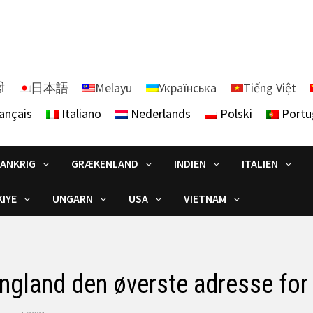
दी
日本語
Melayu
Українська
Tiếng Việt
ançais
Italiano
Nederlands
Polski
Portu
RANKRIG
GRÆKENLAND
INDIEN
ITALIEN
IYE
UNGARN
USA
VIETNAM
gland den øverste adresse for 