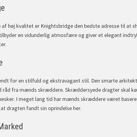
ge
af høj kvalitet er Knightsbridge den bedste adresse til at 
ilbyder en vidunderlig atmosfære og giver et elegant indtry
er.
e
dt for en stilfuld og ekstravagant stil. Den smarte arkitekto
tid råd fra mænds skræddere. Skræddersyede dragter skal kø
nesker. I meget lang tid har mænds skræddere været baseret
, at dragten fandt sin oprindelse her.
 Marked