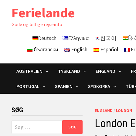
Skip
Ferielande
to
content
Gode ​​og billige rejseinfo
Deutsch
Ελληνικα
한국어
हिन्
български
English
Español
Fr
AUSTRALIEN
TYSKLAND
ENGLAND
F
PORTUGAL
SPANIEN
SYDKOREA
TÜRK
SØG
ENGLAND
/
LONDON
London En
Søg
efter: