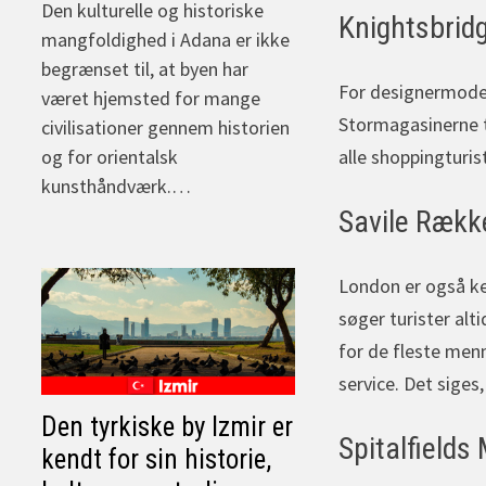
Den kulturelle og historiske
Knightsbrid
mangfoldighed i Adana er ikke
begrænset til, at byen har
For designermode 
været hjemsted for mange
Stormagasinerne t
civilisationer gennem historien
og for orientalsk
alle shoppingturist
kunsthåndværk.…
Savile Rækk
London er også ken
søger turister al
for de fleste men
service. Det siges
Den tyrkiske by Izmir er
Spitalfields
kendt for sin historie,