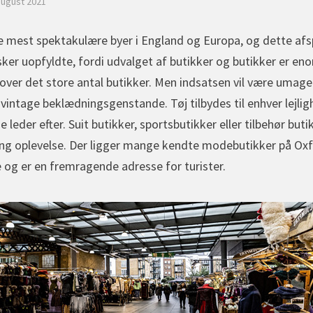
august 2021
e mest spektakulære byer i England og Europa, og dette afsp
sker uopfyldte, fordi udvalget af butikker og butikker er eno
 over det store antal butikker. Men indsatsen vil være umag
intage beklædningsgenstande. Tøj tilbydes til enhver lejlighe
 de leder efter. Suit butikker, sportsbutikker eller tilbehør bu
g oplevelse. Der ligger mange kendte modebutikker på Oxfo
 og er en fremragende adresse for turister.