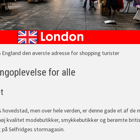
England den øverste adresse for shopping turister
ngoplevelse for alle
t
s hovedstad, men over hele verden, er denne gade et af de me
høj kvalitet modebutikker, smykkebutikker og berømte briti
g på Selfridges stormagasin.