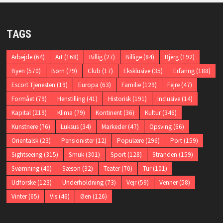
TAGS
Arbejde
(64)
Art
(168)
Billig
(27)
Billige
(84)
Bjerg
(192)
Byen
(570)
Børn
(79)
Club
(17)
Eksklusive
(35)
Erfaring
(188)
Escort Tjenesten
(19)
Europa
(63)
Familie
(129)
Fejre
(47)
Formået
(79)
Henstilling
(41)
Historisk
(191)
Inclusive
(14)
Kapital
(219)
Klima
(79)
Kontinent
(36)
Kultur
(346)
Kunstnere
(76)
Luksus
(34)
Markeder
(47)
Opsving
(66)
Orientalsk
(23)
Pensionister
(12)
Populære
(296)
Port
(159)
Sightseeing
(315)
Smuk
(301)
Sport
(128)
Stranden
(159)
Svømning
(40)
Sæson
(32)
Teater
(70)
Tur
(101)
Udforske
(123)
Underholdning
(73)
Vejr
(59)
Venner
(58)
Vinter
(65)
Vis
(46)
Øen
(126)