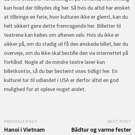
kun hvad der tilbydes dig her. Så hvis du altid har ønsket
at tilbringe en ferie, hvor kulturen ikke er glemt, kan du
helt sikkert gøre dette fremragende her. Billetter til
teatrene kan købes om aftenen selv. Hvis du ikke er
sikker på, om du stadig vil få den ønskede billet, bør du
overveje, om du ikke skal bestille den via internettet på
forhånd. Nogle af de mindre teatre laver kun
billetkontor, så du bør bestemt vises tidligt her. En
kulturel tur til udlandet i USA er derfor altid en god
mulighed for at opleve noget andet.
Indlægsnavigation
Previous
N
PREVIOUS POST
NEXT POST
post:
p
Hanoi i Vietnam
Bådtur og varme fester