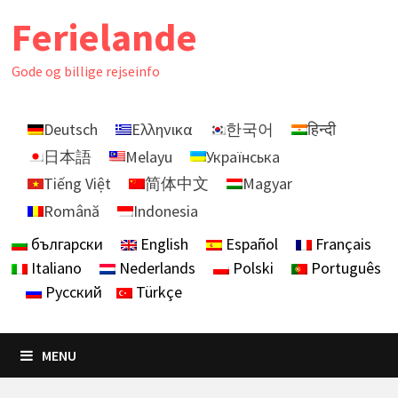
Skip
Ferielande
to
content
Gode ​​og billige rejseinfo
Deutsch
Ελληνικα
한국어
हिन्दी
日本語
Melayu
Українська
Tiếng Việt
简体中文
Magyar
Română
Indonesia
български
English
Español
Français
Italiano
Nederlands
Polski
Português
Русский
Türkçe
MENU