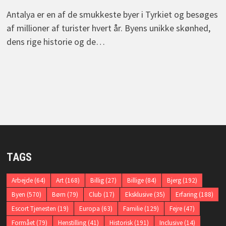
Antalya er en af de smukkeste byer i Tyrkiet og besøges
af millioner af turister hvert år. Byens unikke skønhed,
dens rige historie og de…
TAGS
Arbejde
(64)
Art
(168)
Billig
(27)
Billige
(84)
Bjerg
(192)
Byen
(570)
Børn
(79)
Club
(17)
Eksklusive
(35)
Erfaring
(188)
Escort Tjenesten
(19)
Europa
(63)
Familie
(129)
Fejre
(47)
Formået
(79)
Henstilling
(41)
Historisk
(191)
Inclusive
(14)