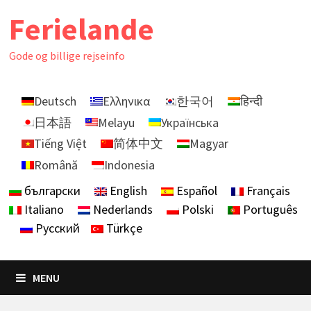
Skip
Ferielande
to
content
Gode ​​og billige rejseinfo
Deutsch
Ελληνικα
한국어
हिन्दी
日本語
Melayu
Українська
Tiếng Việt
简体中文
Magyar
Română
Indonesia
български
English
Español
Français
Italiano
Nederlands
Polski
Português
Русский
Türkçe
MENU