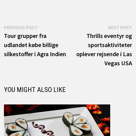
Indlægsnavigation
Previous
N
PREVIOUS POST
NEXT POST
post:
p
Tour grupper fra
Thrills eventyr og
udlandet købe billige
sportsaktiviteter
silkestoffer i Agra Indien
oplever rejsende i Las
Vegas USA
YOU MIGHT ALSO LIKE