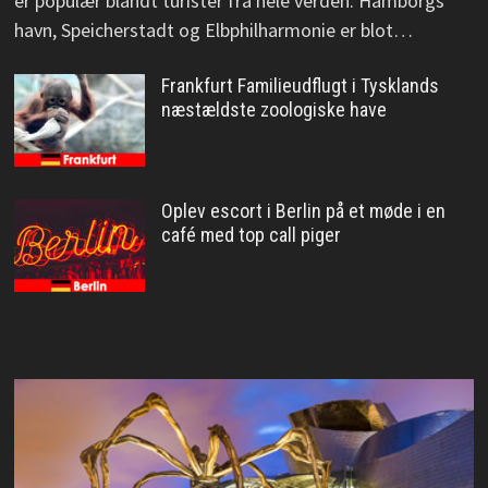
er populær blandt turister fra hele verden. Hamborgs
havn, Speicherstadt og Elbphilharmonie er blot…
Frankfurt Familieudflugt i Tysklands
næstældste zoologiske have
Oplev escort i Berlin på et møde i en
café med top call piger