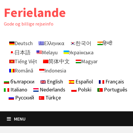
Skip
Ferielande
to
content
Gode ​​og billige rejseinfo
Deutsch
Ελληνικα
한국어
हिन्दी
日本語
Melayu
Українська
Tiếng Việt
简体中文
Magyar
Română
Indonesia
български
English
Español
Français
Italiano
Nederlands
Polski
Português
Русский
Türkçe
MENU