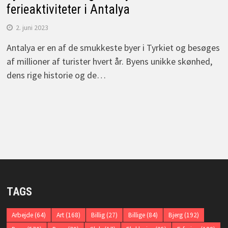
ferieaktiviteter i Antalya
2. juni 2023
Antalya er en af de smukkeste byer i Tyrkiet og besøges
af millioner af turister hvert år. Byens unikke skønhed,
dens rige historie og de…
TAGS
Arbejde
(64)
Art
(168)
Billig
(27)
Billige
(84)
Bjerg
(192)