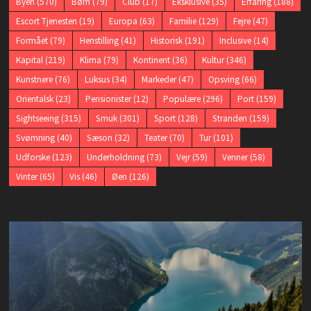
Byen
(570)
Børn
(79)
Club
(17)
Eksklusive
(35)
Erfaring
(188)
Escort Tjenesten
(19)
Europa
(63)
Familie
(129)
Fejre
(47)
Formået
(79)
Henstilling
(41)
Historisk
(191)
Inclusive
(14)
Kapital
(219)
Klima
(79)
Kontinent
(36)
Kultur
(346)
Kunstnere
(76)
Luksus
(34)
Markeder
(47)
Opsving
(66)
Orientalsk
(23)
Pensionister
(12)
Populære
(296)
Port
(159)
Sightseeing
(315)
Smuk
(301)
Sport
(128)
Stranden
(159)
Svømning
(40)
Sæson
(32)
Teater
(70)
Tur
(101)
Udforske
(123)
Underholdning
(73)
Vejr
(59)
Venner
(58)
Vinter
(65)
Vis
(46)
Øen
(126)