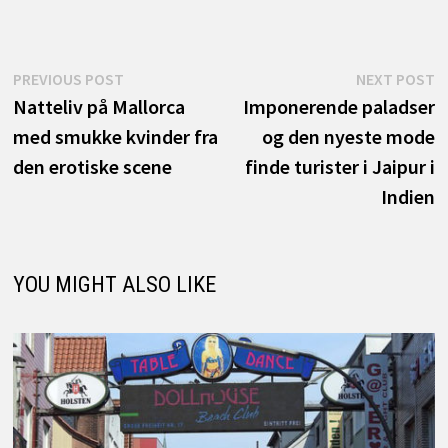
Indlægsnavigation
Previous
N
PREVIOUS POST
NEXT POST
post:
p
Natteliv på Mallorca
Imponerende paladser
med smukke kvinder fra
og den nyeste mode
den erotiske scene
finde turister i Jaipur i
Indien
YOU MIGHT ALSO LIKE