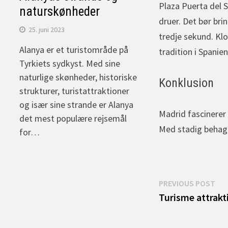
Plaza Puerta del 
naturskønheder
druer. Det bør bri
25. juni 2023
tredje sekund. Kl
Alanya er et turistområde på
tradition i Spanie
Tyrkiets sydkyst. Med sine
naturlige skønheder, historiske
Konklusion
strukturer, turistattraktioner
og især sine strande er Alanya
Madrid fascinerer 
det mest populære rejsemål
Med stadig behagel
for…
Indlægsnav
Pre
PREVIOUS POST
pos
Turisme attrakt