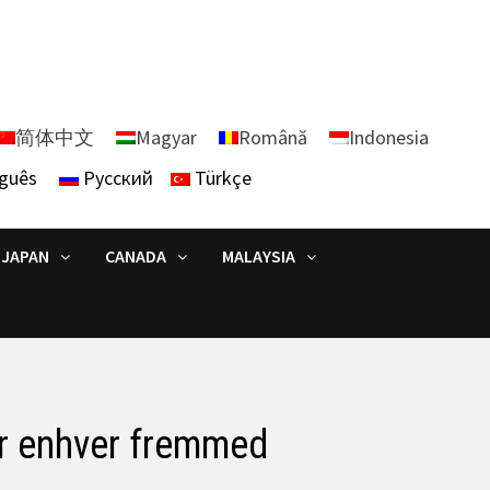
简体中文
Magyar
Română
Indonesia
guês
Русский
Türkçe
JAPAN
CANADA
MALAYSIA
fer enhver fremmed