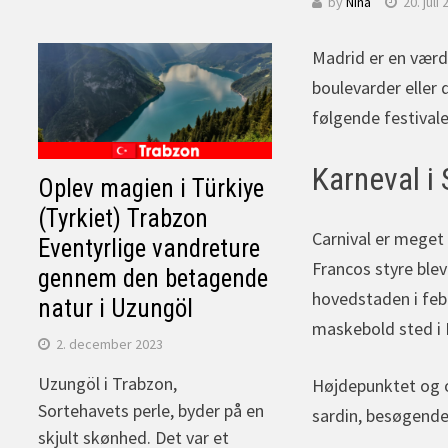
by
Nina
20. juli
Madrid er en værdi
boulevarder eller 
følgende festivale
Karneval i
Oplev magien i Türkiye
(Tyrkiet) Trabzon
Carnival er meget 
Eventyrlige vandreture
Francos styre blev
gennem den betagende
hovedstaden i feb
natur i Uzungöl
maskebold sted i B
2. december 2023
Uzungöl i Trabzon,
Højdepunktet og og
Sortehavets perle, byder på en
sardin, besøgende 
skjult skønhed. Det var et