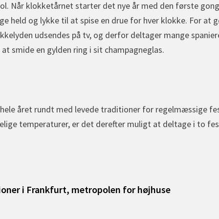
Sol. Når klokketårnet starter det nye år med den første gong
nge held og lykke til at spise en drue for hver klokke. For at
okkelyden udsendes på tv, og derfor deltager mange spanier
n at smide en gylden ring i sit champagneglas.
hele året rundt med levede traditioner for regelmæssige fes
ige temperaturer, er det derefter muligt at deltage i to fes
igation
vious
t:
ioner i Frankfurt, metropolen for højhuse