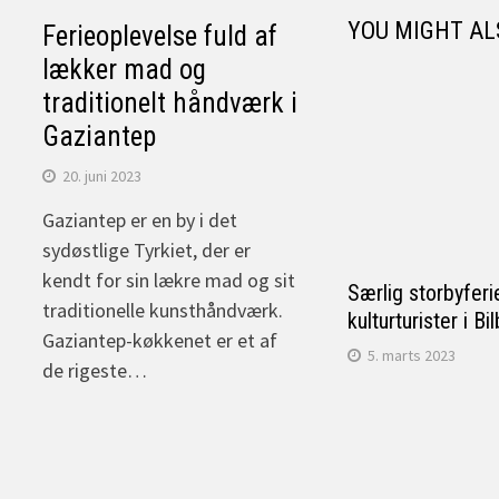
YOU MIGHT AL
Ferieoplevelse fuld af
lækker mad og
traditionelt håndværk i
Gaziantep
20. juni 2023
Gaziantep er en by i det
sydøstlige Tyrkiet, der er
kendt for sin lækre mad og sit
Særlig storbyferi
traditionelle kunsthåndværk.
kulturturister i B
Gaziantep-køkkenet er et af
5. marts 2023
de rigeste…