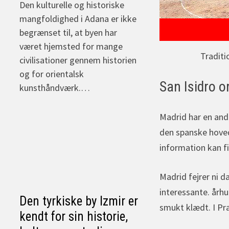
Den kulturelle og historiske
mangfoldighed i Adana er ikke
begrænset til, at byen har
været hjemsted for mange
Traditi
civilisationer gennem historien
og for orientalsk
San Isidro 
kunsthåndværk.…
Madrid har en ande
den spanske hoved
information kan fi
Madrid fejrer ni d
interessante. årh
Den tyrkiske by Izmir er
smukt klædt. I Pr
kendt for sin historie,