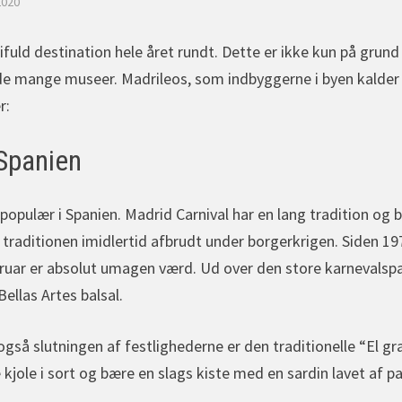
 2020
fuld destination hele året rundt. Dette er ikke kun på grun
de mange museer. Madrileos, som indbyggerne i byen kalder sig
r:
 Spanien
populær i Spanien. Madrid Carnival har en lang tradition og b
 traditionen imidlertid afbrudt under borgerkrigen. Siden 19
ruar er absolut umagen værd. Ud over den store karnevalsp
ellas Artes balsal.
så slutningen af festlighederne er den traditionelle “El gra
kjole i sort og bære en slags kiste med en sardin lavet af pa