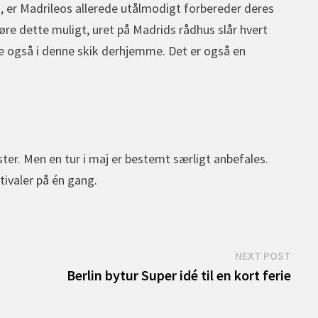
, er Madrileos allerede utålmodigt forbereder deres
 gøre dette muligt, uret på Madrids rådhus slår hvert
e også i denne skik derhjemme. Det er også en
ter. Men en tur i maj er bestemt særligt anbefales.
tivaler på én gang.
Next
NEXT POST
post:
Berlin bytur Super idé til en kort ferie