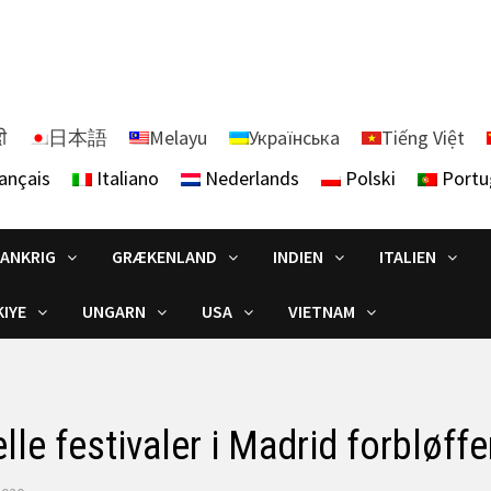
दी
日本語
Melayu
Українська
Tiếng Việt
ançais
Italiano
Nederlands
Polski
Portu
RANKRIG
GRÆKENLAND
INDIEN
ITALIEN
IYE
UNGARN
USA
VIETNAM
elle festivaler i Madrid forbløf