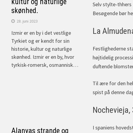
kultur og naturlige
Selv stylte-thhers
skønhed.
Besøgende bør helt
28. juni 2023
La Almudena 
Izmir er en by i det vestlige
Tyrkiet og er kendt for sin
Festlighederne st
historie, kultur og naturlige
skønhed. Izmir er en by, hvor
højtidelig process
tyrkisk-romersk, osmannisk…
duftende blomster
Til ære for den h
spist på denne da
Nochevieja, 
I spaniens hovedst
Alanyas strande og