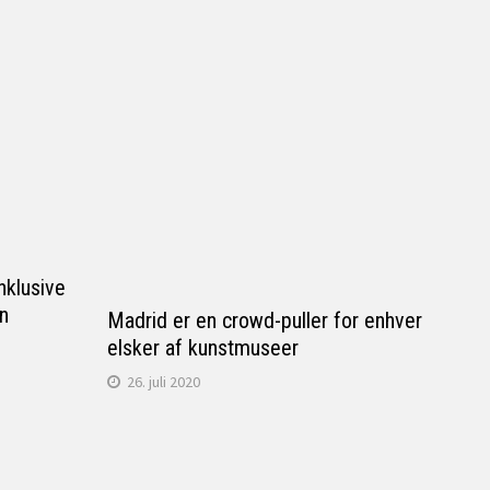
nklusive
en
Madrid er en crowd-puller for enhver
elsker af kunstmuseer
26. juli 2020