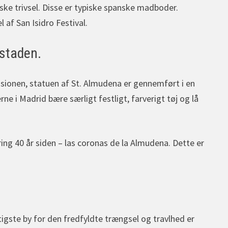
iske trivsel. Disse er typiske spanske madboder.
 af San Isidro Festival.
dstaden.
sionen, statuen af St. Almudena er gennemført i en
rne i Madrid bære særligt festligt, farverigt tøj og lå
ng 40 år siden – las coronas de la Almudena. Dette er
tigste by for den fredfyldte trængsel og travlhed er