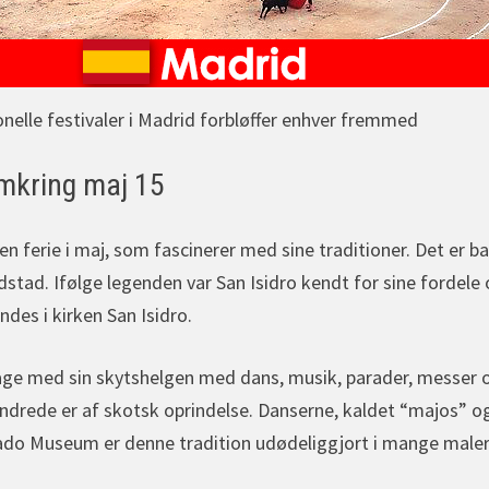
onelle festivaler i Madrid forbløffer enhver fremmed
omkring maj 15
n ferie i maj, som fascinerer med sine traditioner. Det er ba
stad. Ifølge legenden var San Isidro kendt for sine fordele 
ndes i kirken San Isidro.
age med sin skytshelgen med dans, musik, parader, messer og
undrede er af skotsk oprindelse. Danserne, kaldet “majos” o
ado Museum er denne tradition udødeliggjort i mange maleri