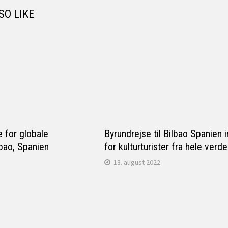
SO LIKE
e for globale
Byrundrejse til Bilbao Spanien i
ilbao, Spanien
for kulturturister fra hele verd
13. august 2022