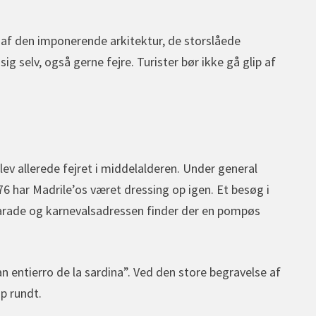
d af den imponerende arkitektur, de storslåede
 selv, også gerne fejre. Turister bør ikke gå glip af
lev allerede fejret i middelalderen. Under general
76 har Madrile’os været dressing op igen. Et besøg i
arade og karnevalsadressen finder der en pompøs
n entierro de la sardina”. Ved den store begravelse af
p rundt.