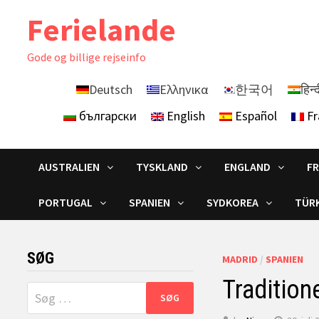
Skip
Ferielande
to
content
Gode ​​og billige rejseinfo
Deutsch
Ελληνικα
한국어
हिन्
български
English
Español
Fr
AUSTRALIEN
TYSKLAND
ENGLAND
F
PORTUGAL
SPANIEN
SYDKOREA
TÜRK
SØG
MADRID
/
SPANIEN
Tradition
Søg
efter: