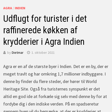
AGRA
/
INDIEN
Udflugt for turister i det
raffinerede køkken af
krydderier i Agra Indien
by
Dietmar
1. oktober 2021
Agra er en af de største byer i Indien. Det er en by, der er
meget travlt og har omkring 1,7 millioner indbyggere. I
denne by finder du flere steder, der hører til World
Heritage Site. Også fra turisternes synspunkt er det
altid en god ide at forkæle sig selv med denne by for at
fordybe dig i den indiske verden. På en spadseretur
gennem byen vil du bemærke, at der er krydderier at