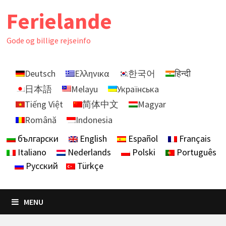
Skip
Ferielande
to
content
Gode ​​og billige rejseinfo
Deutsch
Ελληνικα
한국어
हिन्दी
日本語
Melayu
Українська
Tiếng Việt
简体中文
Magyar
Română
Indonesia
български
English
Español
Français
Italiano
Nederlands
Polski
Português
Русский
Türkçe
MENU