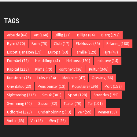
TAGS
Arbejde
(64)
Art
(168)
Billig
(27)
Billige
(84)
Bjerg
(192)
Byen
(570)
Børn
(79)
Club
(17)
Eksklusive
(35)
Erfaring
(188)
Escort Tjenesten
(19)
Europa
(63)
Familie
(129)
Fejre
(47)
Formået
(79)
Henstilling
(41)
Historisk
(191)
Inclusive
(14)
Kapital
(219)
Klima
(79)
Kontinent
(36)
Kultur
(346)
Kunstnere
(76)
Luksus
(34)
Markeder
(47)
Opsving
(66)
Orientalsk
(23)
Pensionister
(12)
Populære
(296)
Port
(159)
Sightseeing
(315)
Smuk
(301)
Sport
(128)
Stranden
(159)
Svømning
(40)
Sæson
(32)
Teater
(70)
Tur
(101)
Udforske
(123)
Underholdning
(73)
Vejr
(59)
Venner
(58)
Vinter
(65)
Vis
(46)
Øen
(126)