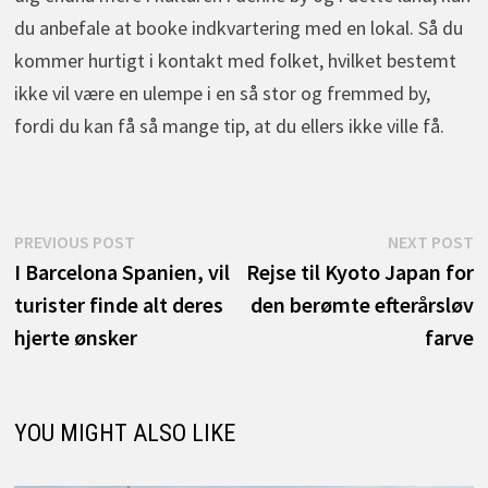
du anbefale at booke indkvartering med en lokal. Så du
kommer hurtigt i kontakt med folket, hvilket bestemt
ikke vil være en ulempe i en så stor og fremmed by,
fordi du kan få så mange tip, at du ellers ikke ville få.
Indlægsnavigation
Previous
N
PREVIOUS POST
NEXT POST
post:
p
I Barcelona Spanien, vil
Rejse til Kyoto Japan for
turister finde alt deres
den berømte efterårsløv
hjerte ønsker
farve
YOU MIGHT ALSO LIKE