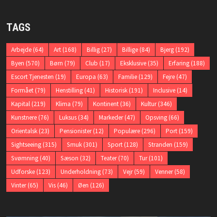
TAGS
Arbejde
(64)
Art
(168)
Billig
(27)
Billige
(84)
Bjerg
(192)
Byen
(570)
Børn
(79)
Club
(17)
Eksklusive
(35)
Erfaring
(188)
Escort Tjenesten
(19)
Europa
(63)
Familie
(129)
Fejre
(47)
Formået
(79)
Henstilling
(41)
Historisk
(191)
Inclusive
(14)
Kapital
(219)
Klima
(79)
Kontinent
(36)
Kultur
(346)
Kunstnere
(76)
Luksus
(34)
Markeder
(47)
Opsving
(66)
Orientalsk
(23)
Pensionister
(12)
Populære
(296)
Port
(159)
Sightseeing
(315)
Smuk
(301)
Sport
(128)
Stranden
(159)
Svømning
(40)
Sæson
(32)
Teater
(70)
Tur
(101)
Udforske
(123)
Underholdning
(73)
Vejr
(59)
Venner
(58)
Vinter
(65)
Vis
(46)
Øen
(126)