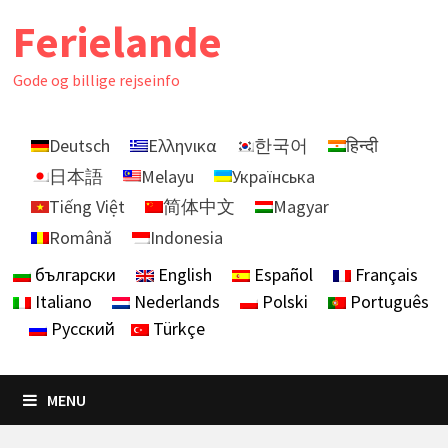
Skip
Ferielande
to
content
Gode ​​og billige rejseinfo
Deutsch
Ελληνικα
한국어
हिन्दी
日本語
Melayu
Українська
Tiếng Việt
简体中文
Magyar
Română
Indonesia
български
English
Español
Français
Italiano
Nederlands
Polski
Português
Русский
Türkçe
MENU