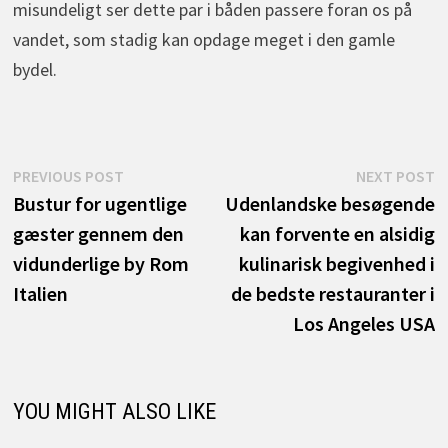
misundeligt ser dette par i båden passere foran os på
vandet, som stadig kan opdage meget i den gamle
bydel.
Indlægsnavigation
Previous
N
PREVIOUS POST
NEXT POST
post:
p
Bustur for ugentlige
Udenlandske besøgende
gæster gennem den
kan forvente en alsidig
vidunderlige by Rom
kulinarisk begivenhed i
Italien
de bedste restauranter i
Los Angeles USA
YOU MIGHT ALSO LIKE