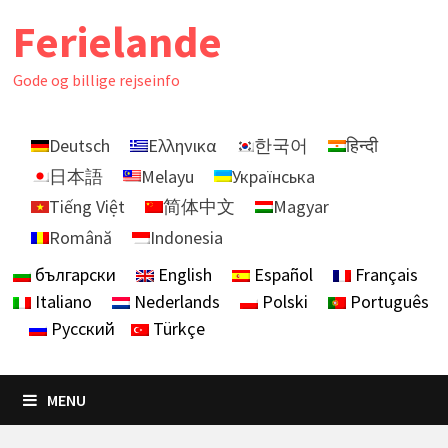
Skip
Ferielande
to
content
Gode ​​og billige rejseinfo
Deutsch
Ελληνικα
한국어
हिन्दी
日本語
Melayu
Українська
Tiếng Việt
简体中文
Magyar
Română
Indonesia
български
English
Español
Français
Italiano
Nederlands
Polski
Português
Русский
Türkçe
MENU