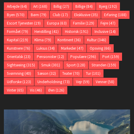
Arbejde
(64)
Art
(168)
Billig
(27)
Billige
(84)
Bjerg
(192)
Byen
(570)
Børn
(79)
Club
(17)
Eksklusive
(35)
Erfaring
(188)
Escort Tjenesten
(19)
Europa
(63)
Familie
(129)
Fejre
(47)
Formået
(79)
Henstilling
(41)
Historisk
(191)
Inclusive
(14)
Kapital
(219)
Klima
(79)
Kontinent
(36)
Kultur
(346)
Kunstnere
(76)
Luksus
(34)
Markeder
(47)
Opsving
(66)
Orientalsk
(23)
Pensionister
(12)
Populære
(296)
Port
(159)
Sightseeing
(315)
Smuk
(301)
Sport
(128)
Stranden
(159)
Svømning
(40)
Sæson
(32)
Teater
(70)
Tur
(101)
Udforske
(123)
Underholdning
(73)
Vejr
(59)
Venner
(58)
Vinter
(65)
Vis
(46)
Øen
(126)