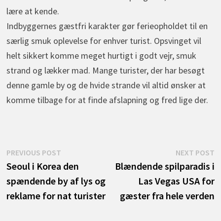
lære at kende.
Indbyggernes gæstfri karakter gør ferieopholdet til en
særlig smuk oplevelse for enhver turist. Opsvinget vil
helt sikkert komme meget hurtigt i godt vejr, smuk
strand og lækker mad. Mange turister, der har besøgt
denne gamle by og de hvide strande vil altid ønsker at
komme tilbage for at finde afslapning og fred lige der.
Indlægsnavigation
Previous
N
PREVIOUS POST
NEXT POST
post:
p
Seoul i Korea den
Blændende spilparadis i
spændende by af lys og
Las Vegas USA for
reklame for nat turister
gæster fra hele verden